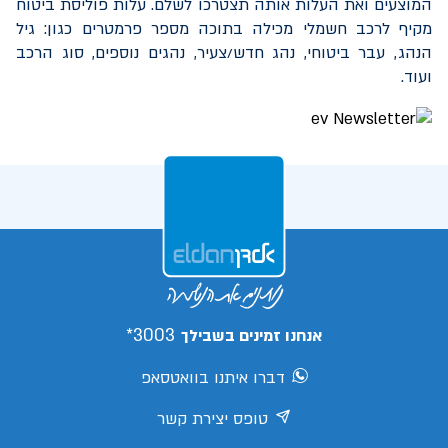
המוצעים ואת העלות אותה תצטרכו לשלם. עלות פוליסת ביטוח
מקיף לרכב חשמלי מכילה בתוכה מספר פרמטרים כגון: גיל
הנהג, עבר ביטוחי, נהג חדש/צעיר, נהגים נוספים, סוג הרכב
ועוד.
3003*
אנחנו זמינים בשבילך
דברו איתנו בוואטסאפ
טופס יצירת קשר