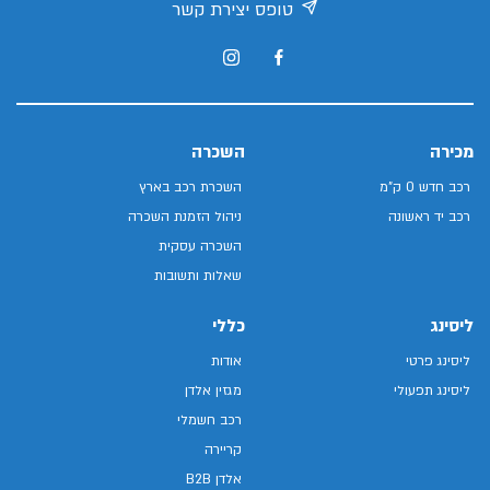
טופס יצירת קשר
מכירה
השכרה
רכב חדש 0 ק"מ
השכרת רכב בארץ
רכב יד ראשונה
ניהול הזמנת השכרה
השכרה עסקית
שאלות ותשובות
ליסינג
כללי
ליסינג פרטי
אודות
ליסינג תפעולי
מגזין אלדן
רכב חשמלי
קריירה
אלדן B2B