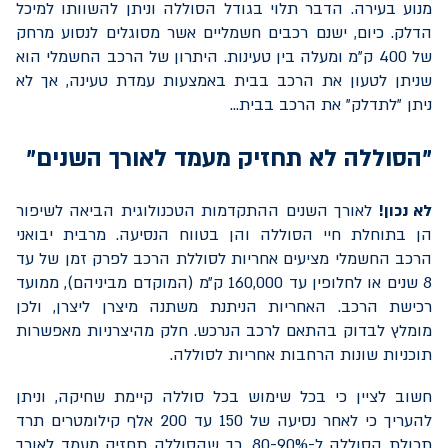
מנוע בעירה. הדבר תלוי בגודל הסוללה וניתן להשוותו למיכל
הדלק. כיום, ישנם רכבים חשמליים אשר מסוגלים לנסוע מרחק
של 400 ק"מ ומעלה בין טעינות. היתרון של הרכב החשמלי הוא
שניתן לטעון את הרכב בבית באמצעות עמדת טעינה, אך לא
ניתן "לתדלק" את הרכב בבית...
"הסוללה לא תחזיק מעמד לאורך השנים"
לא נכון!
לאורך השנים ההתקדמות הטכנולוגית הביאה לשיפור
הן בתוחלת חיי הסוללה והן בטווח הנסיעה. מרבית יבואני
הרכב החשמלי מציעים אחריות לסוללת הרכב לפרק זמן של עד
8 שנים או לחלופין עד 160,000 ק״מ (המוקדם מביניהם), ממועד
רכישת הרכב. האחריות הניתנת משתנה מיצרן ליצרן, ולכן
מומלץ לבדוק בהתאם לרכב הנרכש. חלק מהיצרניות מאפשרות
תוכניות שונות הרחבות אחריות לסוללה.
חשוב לציין כי בכל שימוש בכל סוללה קיימת שחיקה, וניתן
להעריך כי לאחר נסיעה של 150 עד 200 אלף קילומטרים תרד
תכולת הסוללה ל-80-90%, כך שהסוללה תחזיק מעמד לאורך