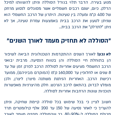
מנוע בעירה. הדבר תלוי בגודל הסוללה וניתן להשוותו למיכל
הדלק. כיום, ישנם רכבים חשמליים אשר מסוגלים לנסוע מרחק
של 400 ק"מ ומעלה בין טעינות. היתרון של הרכב החשמלי הוא
שניתן לטעון את הרכב בבית באמצעות עמדת טעינה, אך לא
ניתן "לתדלק" את הרכב בבית...
"הסוללה לא תחזיק מעמד לאורך השנים"
לא נכון!
לאורך השנים ההתקדמות הטכנולוגית הביאה לשיפור
הן בתוחלת חיי הסוללה והן בטווח הנסיעה. מרבית יבואני
הרכב החשמלי מציעים אחריות לסוללת הרכב לפרק זמן של עד
8 שנים או לחלופין עד 160,000 ק״מ (המוקדם מביניהם), ממועד
רכישת הרכב. האחריות הניתנת משתנה מיצרן ליצרן, ולכן
מומלץ לבדוק בהתאם לרכב הנרכש. חלק מהיצרניות מאפשרות
תוכניות שונות הרחבות אחריות לסוללה.
חשוב לציין כי בכל שימוש בכל סוללה קיימת שחיקה, וניתן
להעריך כי לאחר נסיעה של 150 עד 200 אלף קילומטרים תרד
תכולת הסוללה ל-80-90%, כך שהסוללה תחזיק מעמד לאורך