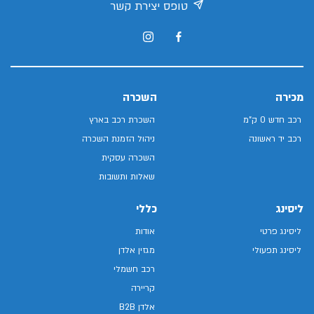
טופס יצירת קשר
מכירה
השכרה
רכב חדש 0 ק"מ
השכרת רכב בארץ
רכב יד ראשונה
ניהול הזמנת השכרה
השכרה עסקית
שאלות ותשובות
ליסינג
כללי
ליסינג פרטי
אודות
ליסינג תפעולי
מגזין אלדן
רכב חשמלי
קריירה
אלדן B2B