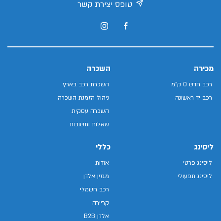
טופס יצירת קשר
מכירה
השכרה
רכב חדש 0 ק"מ
השכרת רכב בארץ
רכב יד ראשונה
ניהול הזמנת השכרה
השכרה עסקית
שאלות ותשובות
ליסינג
כללי
ליסינג פרטי
אודות
ליסינג תפעולי
מגזין אלדן
רכב חשמלי
קריירה
אלדן B2B