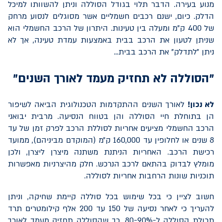
מנוע בעירה. הדבר תלוי בגודל הסוללה וניתן להשוותו למיכל
הדלק. כיום, ישנם רכבים חשמליים אשר מסוגלים לנסוע מרחק
של 400 ק"מ ומעלה בין טעינות. היתרון של הרכב החשמלי הוא
שניתן לטעון את הרכב בבית באמצעות עמדת טעינה, אך לא
ניתן "לתדלק" את הרכב בבית...
"הסוללה לא תחזיק מעמד לאורך השנים"
לא נכון!
לאורך השנים ההתקדמות הטכנולוגית הביאה לשיפור
הן בתוחלת חיי הסוללה והן בטווח הנסיעה. מרבית יבואני
הרכב החשמלי מציעים אחריות לסוללת הרכב לפרק זמן של עד
8 שנים או לחלופין עד 160,000 ק״מ (המוקדם מביניהם), ממועד
רכישת הרכב. האחריות הניתנת משתנה מיצרן ליצרן, ולכן
מומלץ לבדוק בהתאם לרכב הנרכש. חלק מהיצרניות מאפשרות
תוכניות שונות הרחבות אחריות לסוללה.
חשוב לציין כי בכל שימוש בכל סוללה קיימת שחיקה, וניתן
להעריך כי לאחר נסיעה של 150 עד 200 אלף קילומטרים תרד
תכולת הסוללה ל-80-90%, כך שהסוללה תחזיק מעמד לאורך