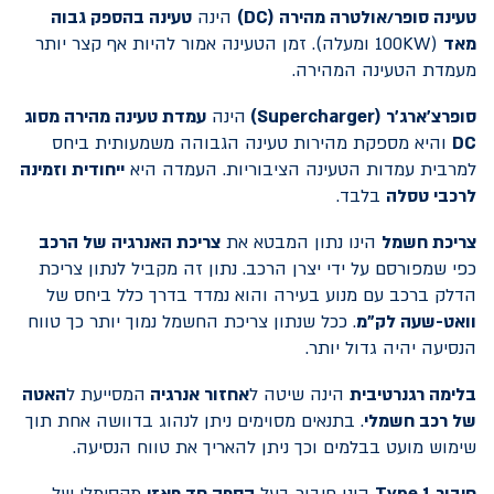
טעינה סופר/אולטרה מהירה (
DC
)
הינה
טעינה בהספק גבוה
מאד
(100KW ומעלה). זמן הטעינה אמור להיות אף קצר יותר
מעמדת הטעינה המהירה.
סופרצ'ארג'ר (
Supercharger
)
הינה
עמדת טעינה מהירה מסוג
DC
והיא מספקת מהירות טעינה הגבוהה משמעותית ביחס
למרבית עמדות הטעינה הציבוריות. העמדה היא
ייחודית וזמינה
לרכבי טסלה
בלבד.
צריכת חשמל
הינו נתון המבטא את
צריכת האנרגיה של הרכב
כפי שמפורסם על ידי יצרן ה
רכב
. נתון זה מקביל לנתון צריכת
הדלק ברכב עם מנוע בעירה והוא נמדד בדרך כלל ביחס של
וואט-שעה לק"מ
. ככל שנתון צריכת החשמל נמוך יותר כך טווח
הנסיעה יהיה גדול יותר.
בלימה רגנרטיבית
הינה שיטה ל
אחזור אנרגיה
המסייעת ל
האטה
של רכב חשמלי
. בתנאים מסוימים ניתן לנהוג בדוושה אחת תוך
שימוש מועט בבלמים וכך ניתן להאריך את טווח הנסיעה.
חיבור Type 1
הינו חיבור בעל
הספק חד פאזי
מקסימלי של