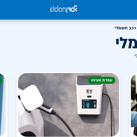
רכב חשמלי
לי
י
עמדת טעינה