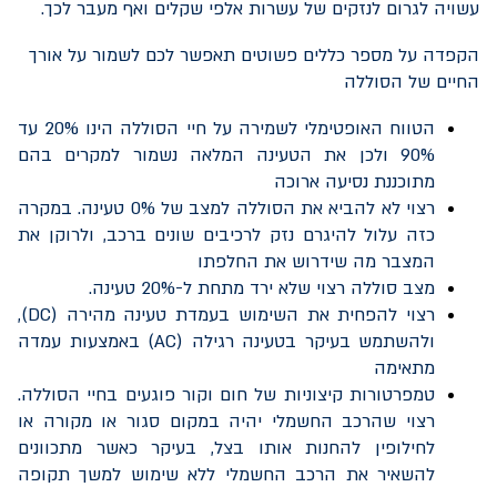
עשויה לגרום לנזקים של עשרות אלפי שקלים ואף מעבר לכך.
הקפדה על מספר כללים פשוטים תאפשר לכם לשמור על אורך
החיים של הסוללה
הטווח האופטימלי לשמירה על חיי הסוללה הינו 20% עד
90% ולכן את הטעינה המלאה נשמור למקרים בהם
מתוכננת נסיעה ארוכה
רצוי לא להביא את הסוללה למצב של 0% טעינה. במקרה
כזה עלול להיגרם נזק לרכיבים שונים ברכב, ולרוקן את
המצבר מה שידרוש את החלפתו
מצב סוללה רצוי שלא ירד מתחת ל-20% טעינה.
רצוי להפחית את השימוש בעמדת טעינה מהירה (
DC
),
ולהשתמש בעיקר בטעינה רגילה (
AC
) באמצעות עמדה
מתאימה
טמפרטורות קיצוניות של חום וקור פוגעים בחיי הסוללה.
רצוי שהרכב החשמלי יהיה במקום סגור או מקורה או
לחילופין להחנות אותו בצל, בעיקר כאשר מתכוונים
להשאיר את הרכב החשמלי ללא שימוש למשך תקופה