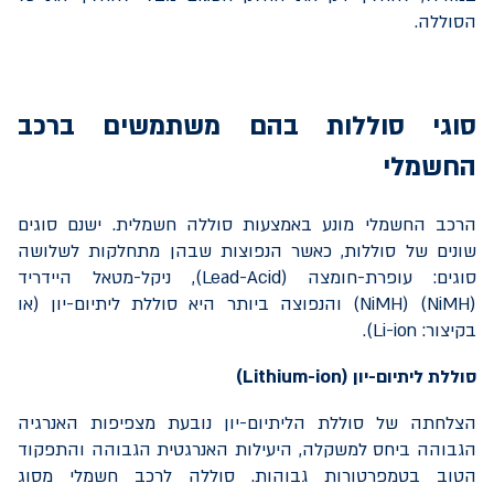
הסוללה.
סוגי סוללות בהם משתמשים ברכב
החשמלי
הרכב החשמלי מונע באמצעות סוללה חשמלית. ישנם סוגים
שונים של סוללות, כאשר הנפוצות שבהן מתחלקות לשלושה
סוגים: עופרת-חומצה (
Lead-Acid
), ניקל-מטאל היידריד
(
NiMH
) (
(NiMH
והנפוצה ביותר היא סוללת ליתיום-יון (או
בקיצור:
Li-ion
).
סוללת ליתיום-יון (
Lithium-ion
)
הצלחתה של סוללת הליתיום-יון נובעת מצפיפות האנרגיה
הגבוהה ביחס למשקלה, היעילות האנרגטית הגבוהה והתפקוד
הטוב בטמפרטורות גבוהות. סוללה לרכב חשמלי מסוג