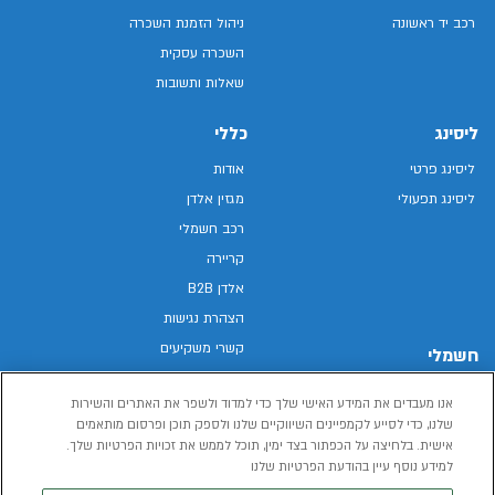
רכב יד ראשונה
ניהול הזמנת השכרה
השכרה עסקית
שאלות ותשובות
ליסינג
כללי
ליסינג פרטי
אודות
ליסינג תפעולי
מגזין אלדן
רכב חשמלי
קריירה
אלדן B2B
הצהרת נגישות
קשרי משקיעים
חשמלי
מפת האתר
רכבים חשמליים באלדן
אנו מעבדים את המידע האישי שלך כדי למדוד ולשפר את האתרים והשירות
מדיניות פרטיות
רכב חשמלי
שלנו, כדי לסייע לקמפיינים השיווקיים שלנו ולספק תוכן ופרסום מותאמים
תנאי שימוש
אישית. בלחיצה על הכפתור בצד ימין, תוכל לממש את זכויות הפרטיות שלך.
הכל על רכב חשמלי
דו"ח פומבי שכר שווה
למידע נוסף עיין בהודעת הפרטיות שלנו
מחשבון רכב חשמלי