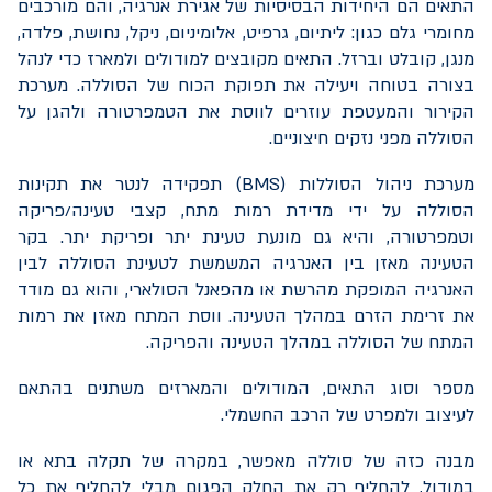
התאים הם היחידות הבסיסיות של אגירת אנרגיה, והם מורכבים
מחומרי גלם כגון: ליתיום, גרפיט, אלומיניום, ניקל, נחושת, פלדה,
מנגן, קובלט וברזל. התאים מקובצים למודולים ולמארז כדי לנהל
בצורה בטוחה ויעילה את תפוקת הכוח של הסוללה. מערכת
הקירור והמעטפת עוזרים לווסת את הטמפרטורה ולהגן על
הסוללה מפני נזקים חיצוניים.
מערכת ניהול הסוללות (
BMS
) תפקידה לנטר את תקינות
הסוללה על ידי מדידת רמות מתח, קצבי טעינה/פריקה
וטמפרטורה, והיא גם מונעת טעינת יתר ופריקת יתר. בקר
הטעינה מאזן בין האנרגיה המשמשת לטעינת הסוללה לבין
האנרגיה המופקת מהרשת או מהפאנל הסולארי, והוא גם מודד
את זרימת הזרם במהלך הטעינה. ווסת המתח מאזן את רמות
המתח של הסוללה במהלך הטעינה והפריקה.
מספר וסוג התאים, המודולים והמארזים משתנים בהתאם
לעיצוב ולמפרט של הרכב החשמלי.
מבנה כזה של סוללה מאפשר, במקרה של תקלה בתא או
במודול, להחליף רק את החלק הפגום מבלי להחליף את כל