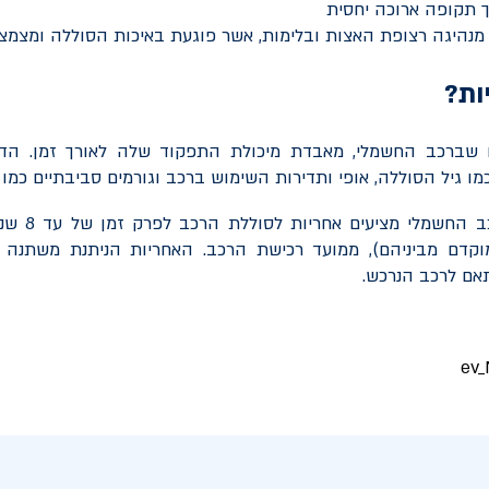
 תקופה ארוכה יחסית
 מנהיגה רצופת האצות ובלימות, אשר פוגעת באיכות הסוללה ומצמצ
ות?
ו שברכב החשמלי, מאבדת מיכולת התפקוד שלה לאורך זמן. הד
ו גיל הסוללה, אופי ותדירות השימוש ברכב וגורמים סביבתיים כמו מ
מרבית יבואני ה
״מ (המוקדם מביניהם), ממועד רכישת הרכב. האחריות הניתנת משתנה מ
אם לרכב הנרכש.