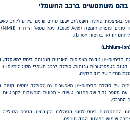
ת בהם משתמשים ברכב החשמלי
ע באמצעות סוללה חשמלית. ישנם סוגים שונים של סוללות, כאש
סוגים: עופרת-חומצה (
Lead-Acid
), ניקל-מטאל היידריד (
NiMH
 (
יתיום-יון (או בקיצור:
Li-ion
).
)
Lithium-ion
 הליתיום-יון נובעת מצפיפות האנרגיה הגבוהה ביחס למשקלה, הי
טוב בטמפרטורות גבוהות. סוללה לרכב חשמלי מסוג ליתיום-יון 
ולת מחזור של רוב חלקיה.
תיה של סוללת הליתיום-יון מאפשרים גם לסוללה יחסית קטנה 
 עם מספר גדול של מחזורי טעינה - תכונות הנחשבות לקריטיות 
 המרכזי.
ת ההתקדמות ביחס לסוגי הסוללות הקודמים, הספק הסוללה עדי
יכה שימוש במנגנוני הגנה מובנים.