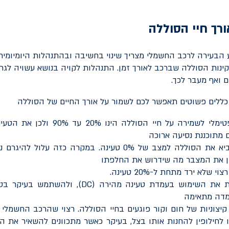
רך חיי הסוללה
הבעירה לרכב החשמלי מצריך שינוי בחשיבה ובהתנהלות היומיומי
קינות הסוללה שברכב לאורך זמן. התנהלות לקויה בנושא עשויה לגרו
 ואף מעבר לכך.
ללים פשוטים תאפשר לכם לשמור על אורך החיים של הסוללה
הטווח האופטימלי לשמירה על חיי הסוללה 
מתוכננת נסיעה ארוכה
רצוי לא להביא את הסוללה למצב של 0% טעינה. במקרה כזה עלו
קן את המצבר מה שידרוש את החלפתו
 שלא ירד מתחת ל-20% טעינה.
ת את השימוש בעמדת טעינה מהירה (
DC
), ולהשתמש בעיקר בטע
מדה מתאימה
יצוניות של חום וקור פוגעים בחיי הסוללה. רצוי שהרכב החשמלי 
 לחילופין להחנות אותו בצל, בעיקר כאשר מתכוונים להשאיר את 