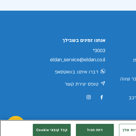
אנחנו זמינים בשבילך
3003*
eldan_service@eldan.co.il
ת
דברו איתנו בוואטסאפ
ר שווה
טופס יצירת קשר
כב
יות שלך
דחה הכול
קבל קובצי Cookie