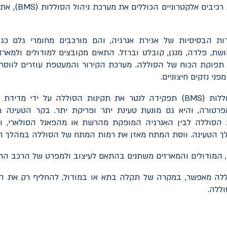
רכיבים אלקטרוניים הכוללים את מערכת ניהול הסוללות (
BMS
), את
ת הבסיסיות של אגירת אנרגיה, והם מורכבים מחומרי גלם כגון: 
נחושת, פלדה, מנגן, קובלט וברזל. התאים מקובצים למודולים ולמאר
 תפוקת הכוח של הסוללה. מערכת הקירור והמעטפת עוזרים לווס
ני נזקים חיצוניים.
ללות (
BMS
) תפקידה לנטר את תקינות הסוללה על ידי מדידת 
פרטורה, והיא גם מונעת טעינת יתר ופריקת יתר. בקר הטעינה מא
סוללה לבין האנרגיה המופקת מהרשת או מהפאנל הסולארי, ו
ך הטעינה. ווסת המתח מאזן את רמות המתח של הסוללה במהלך הט
 המודולים והמארזים משתנים בהתאם לעיצוב ולמפרט של הרכב הח
לה מאפשר, במקרה של תקלה בתא או במודול, להחליף רק את ה
ללה.