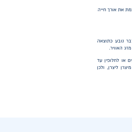
מת את אורך חייה
בר נובע כתוצאה
זג האוויר.
רכב החשמלי מציעים אחריות לסוללת הרכב לפרק זמן של עד 8 שנים או לחלופין עד
יצרן ליצרן, ולכן