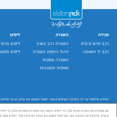
מכירה
השכרה
ליסינג
רכב חדש 0 ק"מ
השכרת רכב בארץ
ליסינג פרטי
רכב יד ראשונה
ניהול הזמנת השכרה
ליסינג תפעול
השכרה עסקית
שאלות ותשובות
המידע שיימסר על ידך במהלך השימוש באתר יישמר וישמש את אלדן, או צד שלישי, 
אנו מעבדים את המידע האישי שלך כדי למדוד ולשפר את האתרים והשירות שלנו, כדי לסייע
אישית. בלחיצה על הכפתור בצד ימין, תוכל לממש את זכויות הפרטיות שלך. למידע נוסף עי