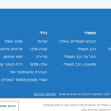
חשמלי
כללי
רכבים חשמליים באלדן
אודות
מפת האתר
י
רכב חשמלי
מגזין אלדן
מדיניות פרטיו
הכל על רכב חשמלי
קריירה
תנאי שימוש
מחשבון רכב חשמלי
אלדן B2B
דו"ח פומבי שכ
הצהרת נגישות
קוד אתי
קשרי משקיעים
תנאי השכרת ר
לצורך אספקת הרכבים או שירותים שונים.
למדיניות הפרטיות
 לקמפיינים השיווקיים שלנו ולספק תוכן ופרסום מותאמים
זכויות הפרט
ין בהודעת הפרטיות שלנו