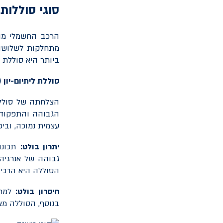
סוגי סוללו
הרכב החשמלי מונ
מתחלקות לשלושה 
ביותר היא סוללת ל
סוללת ליתיום-יון (
הצלחתה של סוללת
הגבוהה והתפקוד ה
עצמית נמוכה, וביכ
יתרון בולט:
תכונו
גבוהה של אנרגיה
הסוללה היא הרכיב
חיסרון בולט:
למרו
בנוסף, הסוללה מצר