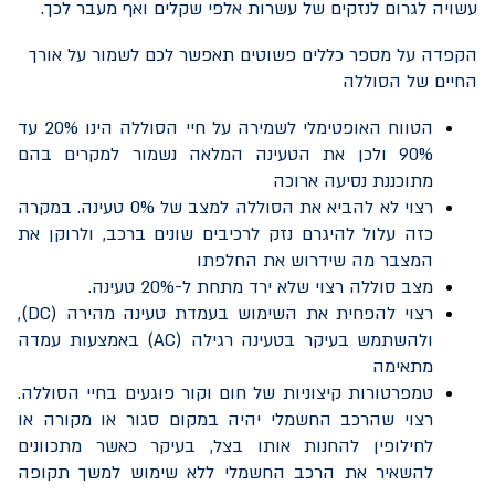
עשויה לגרום לנזקים של עשרות אלפי שקלים ואף מעבר לכך.
הקפדה על מספר כללים פשוטים תאפשר לכם לשמור על אורך
החיים של הסוללה
הטווח האופטימלי לשמירה על חיי הסוללה הינו 20% עד
90% ולכן את הטעינה המלאה נשמור למקרים בהם
מתוכננת נסיעה ארוכה
רצוי לא להביא את הסוללה למצב של 0% טעינה. במקרה
כזה עלול להיגרם נזק לרכיבים שונים ברכב, ולרוקן את
המצבר מה שידרוש את החלפתו
מצב סוללה רצוי שלא ירד מתחת ל-20% טעינה.
רצוי להפחית את השימוש בעמדת טעינה מהירה (
DC
),
ולהשתמש בעיקר בטעינה רגילה (
AC
) באמצעות עמדה
מתאימה
טמפרטורות קיצוניות של חום וקור פוגעים בחיי הסוללה.
רצוי שהרכב החשמלי יהיה במקום סגור או מקורה או
לחילופין להחנות אותו בצל, בעיקר כאשר מתכוונים
להשאיר את הרכב החשמלי ללא שימוש למשך תקופה