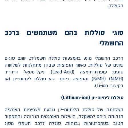
הסוללה.
סוגי סוללות בהם משתמשים ברכב
החשמלי
הרכב החשמלי מונע באמצעות סוללה חשמלית. ישנם סוגים
שונים של סוללות, כאשר הנפוצות שבהן מתחלקות לשלושה
סוגים: עופרת-חומצה (
Lead-Acid
), ניקל-מטאל היידריד
(
NiMH
) (
(NiMH
והנפוצה ביותר היא סוללת ליתיום-יון (או
בקיצור:
Li-ion
).
סוללת ליתיום-יון (
Lithium-ion
)
הצלחתה של סוללת הליתיום-יון נובעת מצפיפות האנרגיה
הגבוהה ביחס למשקלה, היעילות האנרגטית הגבוהה והתפקוד
הטוב בטמפרטורות גבוהות. סוללה לרכב חשמלי מסוג