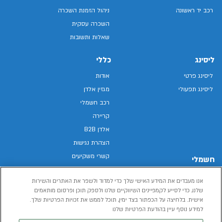
רכב יד ראשונה
ניהול הזמנת השכרה
השכרה עסקית
שאלות ותשובות
ליסינג
כללי
ליסינג פרטי
אודות
ליסינג תפעולי
מגזין אלדן
רכב חשמלי
קריירה
אלדן B2B
הצהרת נגישות
קשרי משקיעים
חשמלי
מפת האתר
רכבים חשמליים באלדן
אנו מעבדים את המידע האישי שלך כדי למדוד ולשפר את האתרים והשירות
מדיניות פרטיות
רכב חשמלי
שלנו, כדי לסייע לקמפיינים השיווקיים שלנו ולספק תוכן ופרסום מותאמים
תנאי שימוש
אישית. בלחיצה על הכפתור בצד ימין, תוכל לממש את זכויות הפרטיות שלך.
הכל על רכב חשמלי
דו"ח פומבי שכר שווה
למידע נוסף עיין בהודעת הפרטיות שלנו
מחשבון רכב חשמלי