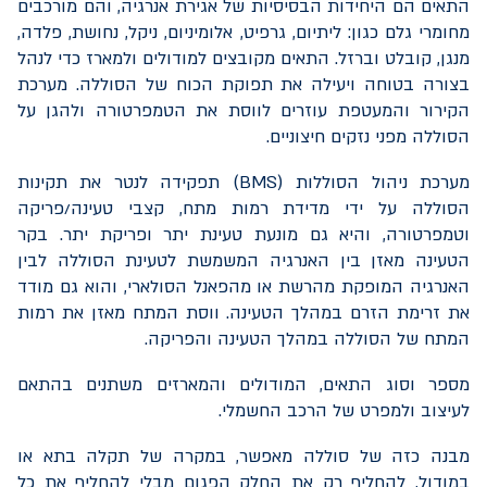
התאים הם היחידות הבסיסיות של אגירת אנרגיה, והם מורכבים
מחומרי גלם כגון: ליתיום, גרפיט, אלומיניום, ניקל, נחושת, פלדה,
מנגן, קובלט וברזל. התאים מקובצים למודולים ולמארז כדי לנהל
בצורה בטוחה ויעילה את תפוקת הכוח של הסוללה. מערכת
הקירור והמעטפת עוזרים לווסת את הטמפרטורה ולהגן על
הסוללה מפני נזקים חיצוניים.
מערכת ניהול הסוללות (
BMS
) תפקידה לנטר את תקינות
הסוללה על ידי מדידת רמות מתח, קצבי טעינה/פריקה
וטמפרטורה, והיא גם מונעת טעינת יתר ופריקת יתר. בקר
הטעינה מאזן בין האנרגיה המשמשת לטעינת הסוללה לבין
האנרגיה המופקת מהרשת או מהפאנל הסולארי, והוא גם מודד
את זרימת הזרם במהלך הטעינה. ווסת המתח מאזן את רמות
המתח של הסוללה במהלך הטעינה והפריקה.
מספר וסוג התאים, המודולים והמארזים משתנים בהתאם
לעיצוב ולמפרט של הרכב החשמלי.
מבנה כזה של סוללה מאפשר, במקרה של תקלה בתא או
במודול, להחליף רק את החלק הפגום מבלי להחליף את כל