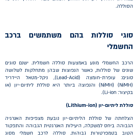
הסוללה.
סוגי סוללות בהם משתמשים ברכב
החשמלי
הרכב החשמלי מונע באמצעות סוללה חשמלית. ישנם סוגים
שונים של סוללות, כאשר הנפוצות שבהן מתחלקות לשלושה
סוגים: עופרת-חומצה (
Lead-Acid
), ניקל-מטאל היידריד
(
NiMH
) (
(NiMH
והנפוצה ביותר היא סוללת ליתיום-יון (או
בקיצור:
Li-ion
).
סוללת ליתיום-יון (
Lithium-ion
)
הצלחתה של סוללת הליתיום-יון נובעת מצפיפות האנרגיה
הגבוהה ביחס למשקלה, היעילות האנרגטית הגבוהה והתפקוד
הטוב בטמפרטורות גבוהות. סוללה לרכב חשמלי מסוג