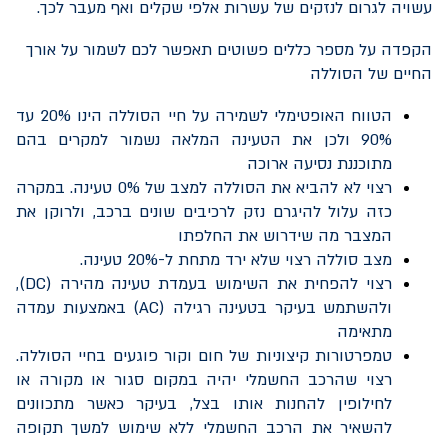
עשויה לגרום לנזקים של עשרות אלפי שקלים ואף מעבר לכך.
הקפדה על מספר כללים פשוטים תאפשר לכם לשמור על אורך
החיים של הסוללה
הטווח האופטימלי לשמירה על חיי הסוללה הינו 20% עד
90% ולכן את הטעינה המלאה נשמור למקרים בהם
מתוכננת נסיעה ארוכה
רצוי לא להביא את הסוללה למצב של 0% טעינה. במקרה
כזה עלול להיגרם נזק לרכיבים שונים ברכב, ולרוקן את
המצבר מה שידרוש את החלפתו
מצב סוללה רצוי שלא ירד מתחת ל-20% טעינה.
רצוי להפחית את השימוש בעמדת טעינה מהירה (
DC
),
ולהשתמש בעיקר בטעינה רגילה (
AC
) באמצעות עמדה
מתאימה
טמפרטורות קיצוניות של חום וקור פוגעים בחיי הסוללה.
רצוי שהרכב החשמלי יהיה במקום סגור או מקורה או
לחילופין להחנות אותו בצל, בעיקר כאשר מתכוונים
להשאיר את הרכב החשמלי ללא שימוש למשך תקופה