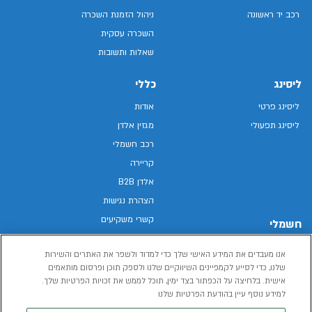
רכב יד ראשונה
ניהול הזמנת השכרה
השכרה עסקית
שאלות ותשובות
ליסינג
כללי
ליסינג פרטי
אודות
ליסינג תפעולי
מגזין אלדן
רכב חשמלי
קריירה
אלדן B2B
הצהרת נגישות
קשרי משקיעים
חשמלי
מפת האתר
רכבים חשמליים באלדן
אנו מעבדים את המידע האישי שלך כדי למדוד ולשפר את האתרים והשירות
מדיניות פרטיות
רכב חשמלי
שלנו, כדי לסייע לקמפיינים השיווקיים שלנו ולספק תוכן ופרסום מותאמים
תנאי שימוש
אישית. בלחיצה על הכפתור בצד ימין, תוכל לממש את זכויות הפרטיות שלך.
הכל על רכב חשמלי
דו"ח פומבי שכר שווה
למידע נוסף עיין בהודעת הפרטיות שלנו
מחשבון רכב חשמלי