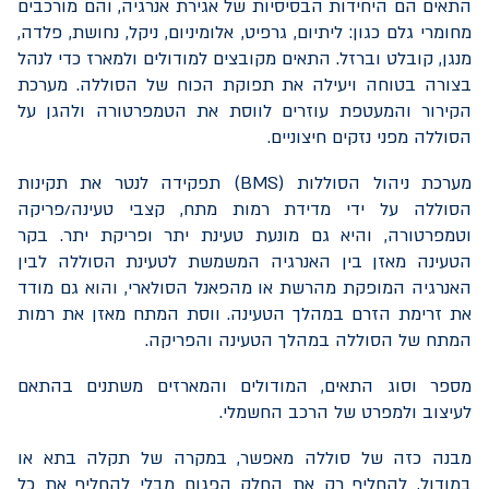
התאים הם היחידות הבסיסיות של אגירת אנרגיה, והם מורכבים
מחומרי גלם כגון: ליתיום, גרפיט, אלומיניום, ניקל, נחושת, פלדה,
מנגן, קובלט וברזל. התאים מקובצים למודולים ולמארז כדי לנהל
בצורה בטוחה ויעילה את תפוקת הכוח של הסוללה. מערכת
הקירור והמעטפת עוזרים לווסת את הטמפרטורה ולהגן על
הסוללה מפני נזקים חיצוניים.
מערכת ניהול הסוללות (
BMS
) תפקידה לנטר את תקינות
הסוללה על ידי מדידת רמות מתח, קצבי טעינה/פריקה
וטמפרטורה, והיא גם מונעת טעינת יתר ופריקת יתר. בקר
הטעינה מאזן בין האנרגיה המשמשת לטעינת הסוללה לבין
האנרגיה המופקת מהרשת או מהפאנל הסולארי, והוא גם מודד
את זרימת הזרם במהלך הטעינה. ווסת המתח מאזן את רמות
המתח של הסוללה במהלך הטעינה והפריקה.
מספר וסוג התאים, המודולים והמארזים משתנים בהתאם
לעיצוב ולמפרט של הרכב החשמלי.
מבנה כזה של סוללה מאפשר, במקרה של תקלה בתא או
במודול, להחליף רק את החלק הפגום מבלי להחליף את כל