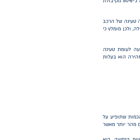
טעינה מהירה מאפשרת להטעין את הרכב החשמלי בזמן קצר יחסית ומאפשרת למלא כ-80% מקיבולת
 טעינה של הרכב
, ולכן מומלץ כי
עה לעומת טעינה
הירה הוא בעלות
כמות שתופיע על
 בסוללה נטענים מהר יותר מאשר
וח הנסיעה, היא