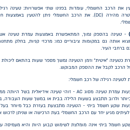
ן את הרכב החשמלי, עומדות בפנינו שתי אפשרויות: טעינה רגילה
טרה מהירה (
DC
). את הרכב החשמלי ניתן להטעין באמצעות ח
מלי.
- טעינה בהספק נמוך, המתאפשרת באמצעות עמדת טעינה אשר
צוא אותה גם במקומות ציבוריים כמו: מרכזי קניות, בחלק מתחנות
גם ברחבי העיר.
רת כטעינה "איטית" וזמן הטעינה נמשך מספר שעות בהתאם ליכול
ל הרכב לקבל את ההספק המבוקש.
ת לטעינה רגילה של רכב חשמלי:
עות עמדת טעינה מסוג
AC
- זוהי טעינה אידיאלית בשל היותה ממ
יותר ולרוב תתבצע בשעות הלילה בבית או במשך שעות העבודה, ב
עות שקע חשמל ביתי - הטעינה מתבצעת בעזרת כבל מיוחד בעל רכ
לעיתים מגיע יחד עם הרכב החשמלי בעת הרכישה או שניתן לרכוש או
קע חשמל ביתי אינה מומלצת לשימוש קבוע היות והיא מעמיסה 