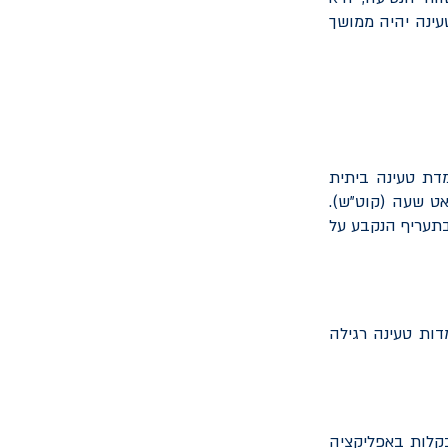
עינה יהיה ממושך
דת טעינה ביתית
 עומדת כיום על 62.50 אגורות לקילוואט שעה (קוט"ש).
בתעריף הנקבע על
 אלפי עמדות טעינה ציבוריות, כאשר החלוקה עומדת על כ-3,400 עמדות טעינה רגילה
קלות באפליקציה