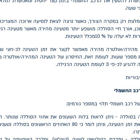
י שעה.
ומלצת רק במקרה הצורך, כאשר נרצה לצאת לנסיעה ארוכה המצריכה
ן, אורך חיי הסוללה מושפע יותר מטעינה מהירה מאשר מטעינה רגילה
ות לא יעלה על %
10
מכלל הטעינות.
 מהירה/אולטרה מהירה מאפשר לקצר את זמן הטעינה לכ-חצי ש
 מספר שעות. לעומת זאת, החיסרון של הטעינה המהירה/אולטרה מ
 3 לעומת הטעינה הרגילה.
רכב החשמלי
ל רכב חשמלי תלוי במספר גורמים:
 בסוללה - ניתן לראות בלוח השעונים את אחוז הסוללה שנותר. ה
הצג תקבע את זמן הטעינה, וניתן לומר כי 80 האחוזים הראשונים
ללה - נמדדת בקילוואט לשעה (קוט"ש), ומלבד השפעתה על טו