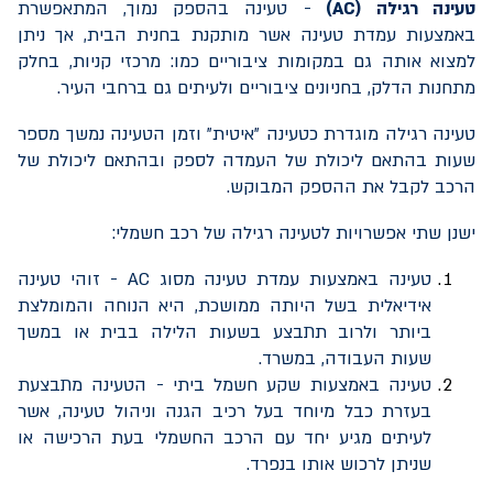
טעינה רגילה (
AC
)
- טעינה בהספק נמוך, המתאפשרת
באמצעות עמדת טעינה אשר מותקנת בחנית הבית, אך ניתן
למצוא אותה גם במקומות ציבוריים כמו: מרכזי קניות, בחלק
מתחנות הדלק, בחניונים ציבוריים ולעיתים גם ברחבי העיר.
טעינה רגילה מוגדרת כטעינה "איטית" וזמן הטעינה נמשך מספר
שעות בהתאם ליכולת של העמדה לספק ובהתאם ליכולת של
הרכב לקבל את ההספק המבוקש.
ישנן שתי אפשרויות לטעינה רגילה של רכב חשמלי:
טעינה באמצעות עמדת טעינה מסוג
AC
- זוהי טעינה
אידיאלית בשל היותה ממושכת, היא הנוחה והמומלצת
ביותר ולרוב תתבצע בשעות הלילה בבית או במשך
שעות העבודה, במשרד.
טעינה באמצעות שקע חשמל ביתי - הטעינה מתבצעת
בעזרת כבל מיוחד בעל רכיב הגנה וניהול טעינה, אשר
לעיתים מגיע יחד עם הרכב החשמלי בעת הרכישה או
שניתן לרכוש אותו בנפרד.