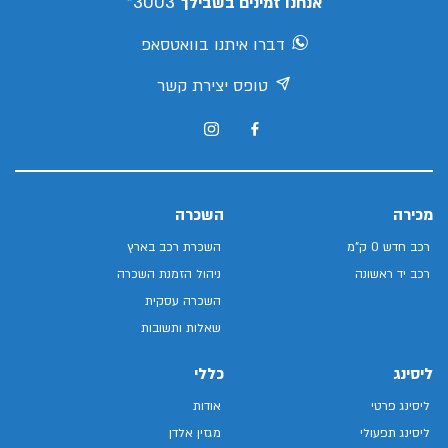
3003*
אנחנו זמינים בשבילך
דברו איתנו בוואטסאפ
טופס יצירת קשר
מכירה
השכרה
רכב חדש 0 ק"מ
השכרת רכב בארץ
רכב יד ראשונה
ניהול הזמנת השכרה
השכרה עסקית
שאלות ותשובות
ליסינג
כללי
ליסינג פרטי
אודות
ליסינג תפעולי
מגזין אלדן