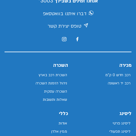
3003*
אנחנו זמינים בשבילך
דברו איתנו בוואטסאפ
טופס יצירת קשר
מכירה
השכרה
רכב חדש 0 ק"מ
השכרת רכב בארץ
רכב יד ראשונה
ניהול הזמנת השכרה
השכרה עסקית
שאלות ותשובות
ליסינג
כללי
ליסינג פרטי
אודות
ליסינג תפעולי
מגזין אלדן