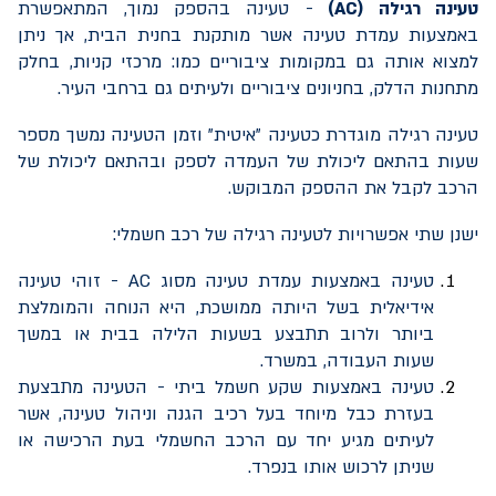
טעינה רגילה (
AC
)
- טעינה בהספק נמוך, המתאפשרת
באמצעות עמדת טעינה אשר מותקנת בחנית הבית, אך ניתן
למצוא אותה גם במקומות ציבוריים כמו: מרכזי קניות, בחלק
מתחנות הדלק, בחניונים ציבוריים ולעיתים גם ברחבי העיר.
טעינה רגילה מוגדרת כטעינה "איטית" וזמן הטעינה נמשך מספר
שעות בהתאם ליכולת של העמדה לספק ובהתאם ליכולת של
הרכב לקבל את ההספק המבוקש.
ישנן שתי אפשרויות לטעינה רגילה של רכב חשמלי:
טעינה באמצעות עמדת טעינה מסוג
AC
- זוהי טעינה
אידיאלית בשל היותה ממושכת, היא הנוחה והמומלצת
ביותר ולרוב תתבצע בשעות הלילה בבית או במשך
שעות העבודה, במשרד.
טעינה באמצעות שקע חשמל ביתי - הטעינה מתבצעת
בעזרת כבל מיוחד בעל רכיב הגנה וניהול טעינה, אשר
לעיתים מגיע יחד עם הרכב החשמלי בעת הרכישה או
שניתן לרכוש אותו בנפרד.