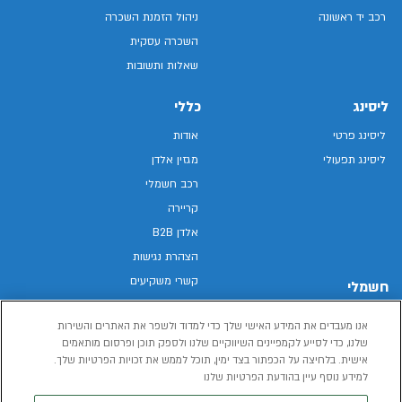
רכב יד ראשונה
ניהול הזמנת השכרה
השכרה עסקית
שאלות ותשובות
ליסינג
כללי
ליסינג פרטי
אודות
ליסינג תפעולי
מגזין אלדן
רכב חשמלי
קריירה
אלדן B2B
הצהרת נגישות
קשרי משקיעים
חשמלי
מפת האתר
רכבים חשמליים באלדן
אנו מעבדים את המידע האישי שלך כדי למדוד ולשפר את האתרים והשירות
מדיניות פרטיות
רכב חשמלי
שלנו, כדי לסייע לקמפיינים השיווקיים שלנו ולספק תוכן ופרסום מותאמים
תנאי שימוש
אישית. בלחיצה על הכפתור בצד ימין, תוכל לממש את זכויות הפרטיות שלך.
הכל על רכב חשמלי
דו"ח פומבי שכר שווה
למידע נוסף עיין בהודעת הפרטיות שלנו
מחשבון רכב חשמלי
קוד אתי