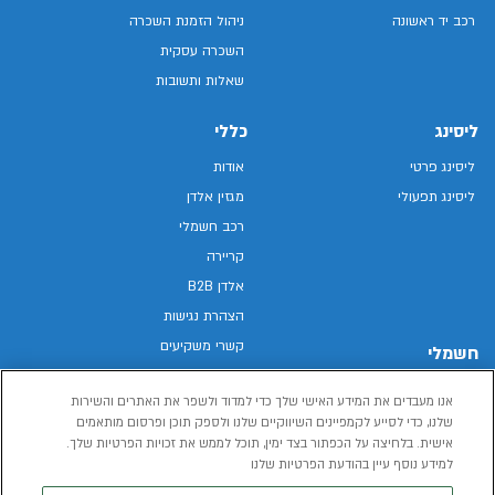
רכב יד ראשונה
ניהול הזמנת השכרה
השכרה עסקית
שאלות ותשובות
ליסינג
כללי
ליסינג פרטי
אודות
ליסינג תפעולי
מגזין אלדן
רכב חשמלי
קריירה
אלדן B2B
הצהרת נגישות
קשרי משקיעים
חשמלי
מפת האתר
רכבים חשמליים באלדן
אנו מעבדים את המידע האישי שלך כדי למדוד ולשפר את האתרים והשירות
מדיניות פרטיות
רכב חשמלי
שלנו, כדי לסייע לקמפיינים השיווקיים שלנו ולספק תוכן ופרסום מותאמים
תנאי שימוש
אישית. בלחיצה על הכפתור בצד ימין, תוכל לממש את זכויות הפרטיות שלך.
הכל על רכב חשמלי
דו"ח פומבי שכר שווה
למידע נוסף עיין בהודעת הפרטיות שלנו
מחשבון רכב חשמלי
קוד אתי