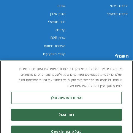
ליסינג פרטי
אודות
ליסינג תפעולי
מגזין אלדן
רכב חשמלי
קריירה
אלדן B2B
הצהרת נגישות
קשרי משקיעים
חשמלי
מפת האתר
רכבים חשמליים באלדן
אנו מעבדים את המידע האישי שלך כדי למדוד ולשפר את האתרים והשירות
מדיניות פרטיות
רכב חשמלי
שלנו, כדי לסייע לקמפיינים השיווקיים שלנו ולספק תוכן ופרסום מותאמים
תנאי שימוש
אישית. בלחיצה על הכפתור בצד ימין, תוכל לממש את זכויות הפרטיות שלך.
הכל על רכב חשמלי
למידע נוסף עיין בהודעת הפרטיות שלנו
דו"ח פומבי שכר שווה
מחשבון רכב חשמלי
קוד אתי
זכויות הפרטיות שלך
תנאי השכרת רכב
המידע שיימסר על ידך במהלך השימוש באתר יישמר וישמש את אלדן, או צד שלישי,
דחה הכול
לצורך אספקת הרכבים או שירותים שונים.
למדיניות הפרטיות
קבל קובצי Cookie