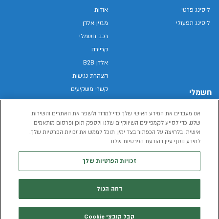
ליסינג פרטי
אודות
ליסינג תפעולי
מגזין אלדן
רכב חשמלי
קריירה
אלדן B2B
הצהרת נגישות
קשרי משקיעים
חשמלי
מפת האתר
רכבים חשמליים באלדן
אנו מעבדים את המידע האישי שלך כדי למדוד ולשפר את האתרים והשירות
מדיניות פרטיות
רכב חשמלי
שלנו, כדי לסייע לקמפיינים השיווקיים שלנו ולספק תוכן ופרסום מותאמים
תנאי שימוש
אישית. בלחיצה על הכפתור בצד ימין, תוכל לממש את זכויות הפרטיות שלך.
הכל על רכב חשמלי
למידע נוסף עיין בהודעת הפרטיות שלנו
דו"ח פומבי שכר שווה
מחשבון רכב חשמלי
קוד אתי
זכויות הפרטיות שלך
תנאי השכרת רכב
המידע שיימסר על ידך במהלך השימוש באתר יישמר וישמש את אלדן, או צד שלישי,
דחה הכול
לצורך אספקת הרכבים או שירותים שונים.
למדיניות הפרטיות
קבל קובצי Cookie