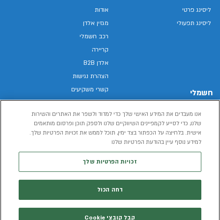
ליסינג פרטי
אודות
ליסינג תפעולי
מגזין אלדן
רכב חשמלי
קריירה
אלדן B2B
הצהרת נגישות
קשרי משקיעים
חשמלי
מפת האתר
רכבים חשמליים באלדן
אנו מעבדים את המידע האישי שלך כדי למדוד ולשפר את האתרים והשירות
מדיניות פרטיות
רכב חשמלי
שלנו, כדי לסייע לקמפיינים השיווקיים שלנו ולספק תוכן ופרסום מותאמים
תנאי שימוש
אישית. בלחיצה על הכפתור בצד ימין, תוכל לממש את זכויות הפרטיות שלך.
הכל על רכב חשמלי
למידע נוסף עיין בהודעת הפרטיות שלנו
דו"ח פומבי שכר שווה
מחשבון רכב חשמלי
קוד אתי
זכויות הפרטיות שלך
תנאי השכרת רכב
המידע שיימסר על ידך במהלך השימוש באתר יישמר וישמש את אלדן, או צד שלישי,
דחה הכול
לצורך אספקת הרכבים או שירותים שונים.
למדיניות הפרטיות
קבל קובצי Cookie