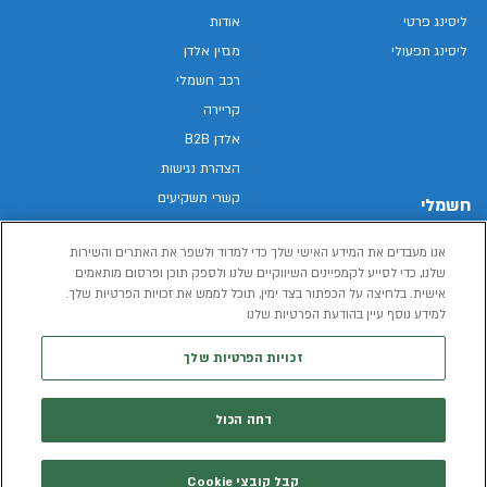
ליסינג פרטי
אודות
ליסינג תפעולי
מגזין אלדן
רכב חשמלי
קריירה
אלדן B2B
הצהרת נגישות
קשרי משקיעים
חשמלי
מפת האתר
רכבים חשמליים באלדן
אנו מעבדים את המידע האישי שלך כדי למדוד ולשפר את האתרים והשירות
מדיניות פרטיות
רכב חשמלי
שלנו, כדי לסייע לקמפיינים השיווקיים שלנו ולספק תוכן ופרסום מותאמים
תנאי שימוש
אישית. בלחיצה על הכפתור בצד ימין, תוכל לממש את זכויות הפרטיות שלך.
הכל על רכב חשמלי
למידע נוסף עיין בהודעת הפרטיות שלנו
דו"ח פומבי שכר שווה
מחשבון רכב חשמלי
קוד אתי
זכויות הפרטיות שלך
תנאי השכרת רכב
המידע שיימסר על ידך במהלך השימוש באתר יישמר וישמש את אלדן, או צד שלישי,
דחה הכול
לצורך אספקת הרכבים או שירותים שונים.
למדיניות הפרטיות
קבל קובצי Cookie