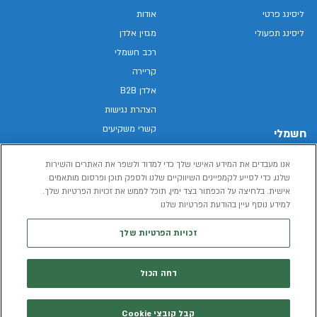
ליסינג פרטי
אודות
ליסינג תפעולי
מגזין אלדן
רכב חשמלי
קריירה
אלדן B2B
הצהרת נגישות
קשרי משקיעים
חשמלי
מפת האתר
רכבים חשמליים באלדן
אנו מעבדים את המידע האישי שלך כדי למדוד ולשפר את האתרים והשירות
מדיניות פרטיות
רכב חשמלי
שלנו, כדי לסייע לקמפיינים השיווקיים שלנו ולספק תוכן ופרסום מותאמים
תנאי שימוש
אישית. בלחיצה על הכפתור בצד ימין, תוכל לממש את זכויות הפרטיות שלך.
הכל על רכב חשמלי
למידע נוסף עיין בהודעת הפרטיות שלנו
דו"ח פומבי שכר שווה
מחשבון רכב חשמלי
קוד אתי
זכויות הפרטיות שלך
תנאי השכרת רכב
המידע שיימסר על ידך במהלך השימוש באתר יישמר וישמש את אלדן, או צד שלישי,
דחה הכול
לצורך אספקת הרכבים או שירותים שונים.
למדיניות הפרטיות
קבל קובצי Cookie