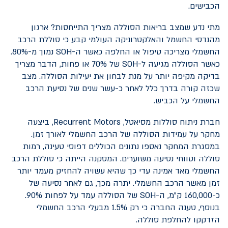
הכבישים.
מתי נדע שמצב בריאות הסוללה מצריך התייחסות? ארגון
מהנדסי החשמל והאלקטרוניקה העולמי קבע כי סוללת הרכב
החשמלי מצריכה טיפול או החלפה כאשר ה-
SOH
נמוך מ-80%.
כאשר הסוללה מגיעה ל-
SOH
של 70% או פחות, הדבר מצריך
בדיקה מקיפה יותר על מנת לבחון את יעילות הסוללה. מצב
שכזה קורה בדרך כלל לאחר כ-עשר שנים של נסיעת הרכב
החשמלי על הכביש.
חברת ניתוח סוללות מסיאטל,
Recurrent Motors
, ביצעה
מחקר על עמידות הסוללה של הרכב החשמלי לאורך זמן.
במסגרת המחקר נאספו נתונים הכוללים דפוסי טעינה, רמות
סוללה וטווחי נסיעה משוערים. המסקנה הייתה כי סוללת הרכב
החשמלי מאד אמינה עדי כך שהיא עשויה להחזיק מעמד יותר
זמן מאשר הרכב החשמלי. יתרה מכך, גם לאחר נסיעה של
כ-160,000 ק”מ, ה-
SOH
של הסוללה עמד על לפחות 90%.
בנוסף, טענה החברה כי רק 1.5% מבעלי הרכב החשמלי
הזדקקו להחלפת סוללה.