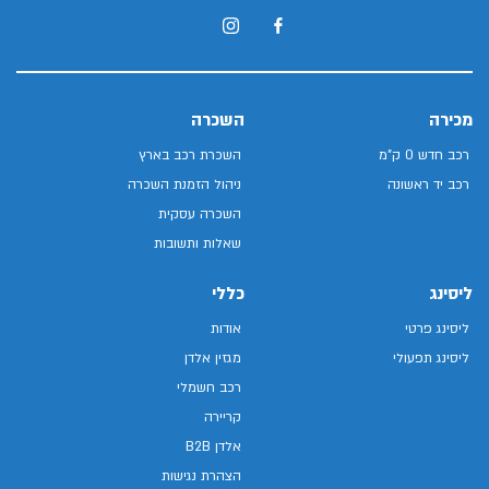
מכירה
השכרה
רכב חדש 0 ק"מ
השכרת רכב בארץ
רכב יד ראשונה
ניהול הזמנת השכרה
השכרה עסקית
שאלות ותשובות
ליסינג
כללי
ליסינג פרטי
אודות
ליסינג תפעולי
מגזין אלדן
רכב חשמלי
קריירה
אלדן B2B
הצהרת נגישות