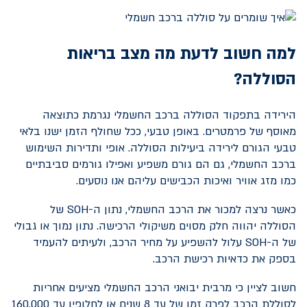
למה חשוב לדעת מה מצב בריאות
הסוללה?
הירידה בתפקוד הסוללה ברכב החשמלי נגרמת כתוצאה
מאוסף של פרמטרים. באופן טבעי, ככל שחולף הזמן ישנו בלאי
טבעי הגורם לירידה ביעילות הסוללה. אופי ותדירות השימוש
ברכב החשמלי, גם הם גורם משפיע ואפילו גורמים סביבתיים
כמו מזג אוויר ואיכות הכבישים עליהם אנו נוסעים.
כאשר נרצה למכור את הרכב החשמלי, נתון ה-
SOH
של
הסוללה יהווה חלק מסוים משיקולי הרכישה. נתון נמוך או גבולי
של ה-
SOH
עלול להשפיע על מחיר הרכב, ולעיתים להעמיד
בספק את כדאיות רכישת הרכב.
חשוב לציין כי מרבית יבואני הרכב החשמלי מציעים אחריות
לסוללת הרכב לפרק זמן של עד 8 שנים או לחלופין עד 160,000