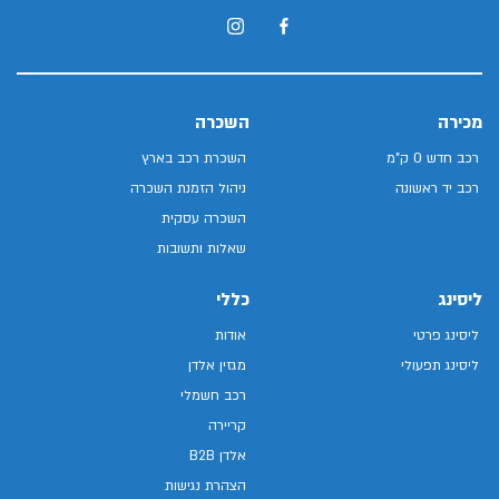
מכירה
השכרה
רכב חדש 0 ק"מ
השכרת רכב בארץ
רכב יד ראשונה
ניהול הזמנת השכרה
השכרה עסקית
שאלות ותשובות
ליסינג
כללי
ליסינג פרטי
אודות
ליסינג תפעולי
מגזין אלדן
רכב חשמלי
קריירה
אלדן B2B
הצהרת נגישות