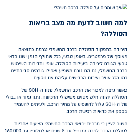
למה חשוב לדעת מה מצב בריאות
הסוללה?
הירידה בתפקוד הסוללה ברכב החשמלי נגרמת כתוצאה
מאוסף של פרמטרים. באופן טבעי, ככל שחולף הזמן ישנו בלאי
טבעי הגורם לירידה ביעילות הסוללה. אופי ותדירות השימוש
ברכב החשמלי, גם הם גורם משפיע ואפילו גורמים סביבתיים
כמו מזג אוויר ואיכות הכבישים עליהם אנו נוסעים.
כאשר נרצה למכור את הרכב החשמלי, נתון ה-
SOH
של
הסוללה יהווה חלק מסוים משיקולי הרכישה. נתון נמוך או גבולי
של ה-
SOH
עלול להשפיע על מחיר הרכב, ולעיתים להעמיד
בספק את כדאיות רכישת הרכב.
חשוב לציין כי מרבית יבואני הרכב החשמלי מציעים אחריות
לסוללת הרכב לפרק זמן של עד 8 שנים או לחלופין עד 160,000