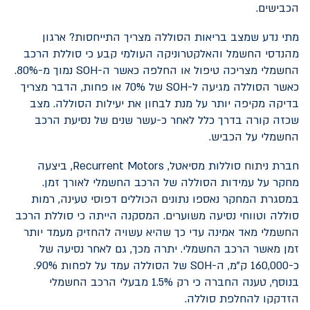
הכבישים.
מתי נדע שמצב בריאות הסוללה מצריך התייחסות? ארגון
מהנדסי החשמל והאלקטרוניקה העולמי קבע כי סוללת הרכב
החשמלי מצריכה טיפול או החלפה כאשר ה-
SOH
נמוך מ-80%.
כאשר הסוללה מגיעה ל-
SOH
של 70% או פחות, הדבר מצריך
בדיקה מקיפה יותר על מנת לבחון את יעילות הסוללה. מצב
שכזה קורה בדרך כלל לאחר כ-עשר שנים של נסיעת הרכב
החשמלי על הכביש.
חברת ניתוח סוללות מסיאטל,
Recurrent Motors
, ביצעה
מחקר על עמידות הסוללה של הרכב החשמלי לאורך זמן.
במסגרת המחקר נאספו נתונים הכוללים דפוסי טעינה, רמות
סוללה וטווחי נסיעה משוערים. המסקנה הייתה כי סוללת הרכב
החשמלי מאד אמינה עדי כך שהיא עשויה להחזיק מעמד יותר
זמן מאשר הרכב החשמלי. יתרה מכך, גם לאחר נסיעה של
כ-160,000 ק”מ, ה-
SOH
של הסוללה עמד על לפחות 90%.
בנוסף, טענה החברה כי רק 1.5% מבעלי הרכב החשמלי
הזדקקו להחלפת סוללה.