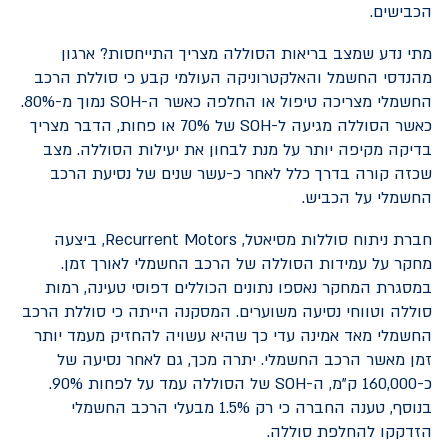
הכבישים.
מתי נדע שמצב בריאות הסוללה מצריך התייחסות? ארגון
מהנדסי החשמל והאלקטרוניקה העולמי קבע כי סוללת הרכב
החשמלי מצריכה טיפול או החלפה כאשר ה-
SOH
נמוך מ-80%.
כאשר הסוללה מגיעה ל-
SOH
של 70% או פחות, הדבר מצריך
בדיקה מקיפה יותר על מנת לבחון את יעילות הסוללה. מצב
שכזה קורה בדרך כלל לאחר כ-עשר שנים של נסיעת הרכב
החשמלי על הכביש.
חברת ניתוח סוללות מסיאטל,
Recurrent Motors
, ביצעה
מחקר על עמידות הסוללה של הרכב החשמלי לאורך זמן.
במסגרת המחקר נאספו נתונים הכוללים דפוסי טעינה, רמות
סוללה וטווחי נסיעה משוערים. המסקנה הייתה כי סוללת הרכב
החשמלי מאד אמינה עדי כך שהיא עשויה להחזיק מעמד יותר
זמן מאשר הרכב החשמלי. יתרה מכך, גם לאחר נסיעה של
כ-160,000 ק”מ, ה-
SOH
של הסוללה עמד על לפחות 90%.
בנוסף, טענה החברה כי רק 1.5% מבעלי הרכב החשמלי
הזדקקו להחלפת סוללה.