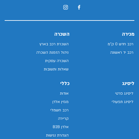
מכירה
השכרה
רכב חדש 0 ק"מ
השכרת רכב בארץ
רכב יד ראשונה
ניהול הזמנת השכרה
השכרה עסקית
שאלות ותשובות
ליסינג
כללי
ליסינג פרטי
אודות
ליסינג תפעולי
מגזין אלדן
רכב חשמלי
קריירה
אלדן B2B
הצהרת נגישות