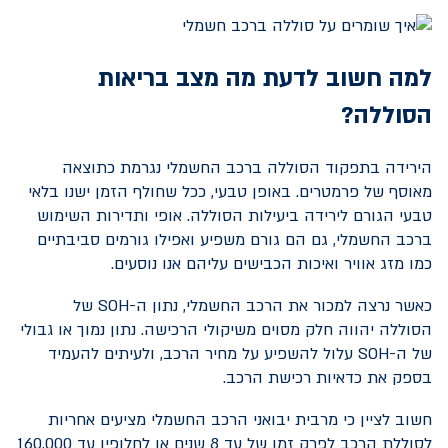
למה חשוב לדעת מה מצב בריאות
הסוללה?
הירידה בתפקוד הסוללה ברכב החשמלי נגרמת כתוצאה
מאוסף של פרמטרים. באופן טבעי, ככל שחולף הזמן ישנו בלאי
טבעי הגורם לירידה ביעילות הסוללה. אופי ותדירות השימוש
ברכב החשמלי, גם הם גורם משפיע ואפילו גורמים סביבתיים
כמו מזג אוויר ואיכות הכבישים עליהם אנו נוסעים.
כאשר נרצה למכור את הרכב החשמלי, נתון ה-
SOH
של
הסוללה יהווה חלק מסוים משיקולי הרכישה. נתון נמוך או גבולי
של ה-
SOH
עלול להשפיע על מחיר הרכב, ולעיתים להעמיד
בספק את כדאיות רכישת הרכב.
חשוב לציין כי מרבית יבואני הרכב החשמלי מציעים אחריות
לסוללת הרכב לפרק זמן של עד 8 שנים או לחלופין עד 160,000