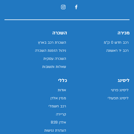
מכירה
השכרה
רכב חדש 0 ק"מ
השכרת רכב בארץ
רכב יד ראשונה
ניהול הזמנת השכרה
השכרה עסקית
שאלות ותשובות
ליסינג
כללי
ליסינג פרטי
אודות
ליסינג תפעולי
מגזין אלדן
רכב חשמלי
קריירה
אלדן B2B
הצהרת נגישות