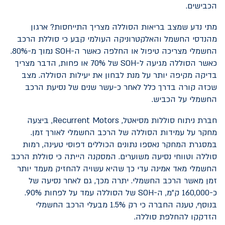
הכבישים.
מתי נדע שמצב בריאות הסוללה מצריך התייחסות? ארגון
מהנדסי החשמל והאלקטרוניקה העולמי קבע כי סוללת הרכב
החשמלי מצריכה טיפול או החלפה כאשר ה-
SOH
נמוך מ-80%.
כאשר הסוללה מגיעה ל-
SOH
של 70% או פחות, הדבר מצריך
בדיקה מקיפה יותר על מנת לבחון את יעילות הסוללה. מצב
שכזה קורה בדרך כלל לאחר כ-עשר שנים של נסיעת הרכב
החשמלי על הכביש.
חברת ניתוח סוללות מסיאטל,
Recurrent Motors
, ביצעה
מחקר על עמידות הסוללה של הרכב החשמלי לאורך זמן.
במסגרת המחקר נאספו נתונים הכוללים דפוסי טעינה, רמות
סוללה וטווחי נסיעה משוערים. המסקנה הייתה כי סוללת הרכב
החשמלי מאד אמינה עדי כך שהיא עשויה להחזיק מעמד יותר
זמן מאשר הרכב החשמלי. יתרה מכך, גם לאחר נסיעה של
כ-160,000 ק”מ, ה-
SOH
של הסוללה עמד על לפחות 90%.
בנוסף, טענה החברה כי רק 1.5% מבעלי הרכב החשמלי
הזדקקו להחלפת סוללה.