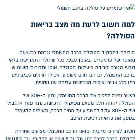
למה חשוב לדעת מה מצב בריאות
הסוללה?
הירידה בתפקוד הסוללה ברכב החשמלי נגרמת כתוצאה
מאוסף של פרמטרים. באופן טבעי, ככל שחולף הזמן ישנו בלאי
טבעי הגורם לירידה ביעילות הסוללה. אופי ותדירות השימוש
ברכב החשמלי, גם הם גורם משפיע ואפילו גורמים סביבתיים
כמו מזג אוויר ואיכות הכבישים עליהם אנו נוסעים.
כאשר נרצה למכור את הרכב החשמלי, נתון ה-
SOH
של
הסוללה יהווה חלק מסוים משיקולי הרכישה. נתון נמוך או גבולי
של ה-
SOH
עלול להשפיע על מחיר הרכב, ולעיתים להעמיד
בספק את כדאיות רכישת הרכב.
חשוב לציין כי מרבית יבואני הרכב החשמלי מציעים אחריות
לסוללת הרכב לפרק זמן של עד 8 שנים או לחלופין עד 160,000