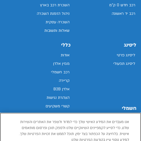
רכב חדש 0 ק"מ
השכרת רכב בארץ
רכב יד ראשונה
ניהול הזמנת השכרה
השכרה עסקית
שאלות ותשובות
ליסינג
כללי
ליסינג פרטי
אודות
ליסינג תפעולי
מגזין אלדן
רכב חשמלי
קריירה
אלדן B2B
הצהרת נגישות
קשרי משקיעים
חשמלי
מפת האתר
רכבים חשמליים באלדן
אנו מעבדים את המידע האישי שלך כדי למדוד ולשפר את האתרים והשירות
מדיניות פרטיות
רכב חשמלי
שלנו, כדי לסייע לקמפיינים השיווקיים שלנו ולספק תוכן ופרסום מותאמים
תנאי שימוש
אישית. בלחיצה על הכפתור בצד ימין, תוכל לממש את זכויות הפרטיות שלך.
הכל על רכב חשמלי
דו"ח פומבי שכר שווה
למידע נוסף עיין בהודעת הפרטיות שלנו