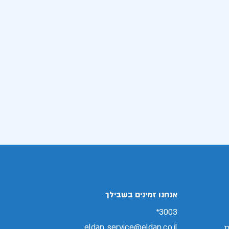
אנחנו זמינים בשבילך
3003*
eldan_service@eldan.co.il
ת