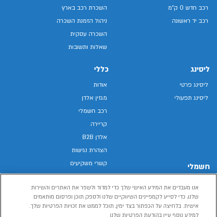
רכב חדש 0 ק"מ
השכרת רכב בארץ
רכב יד ראשונה
ניהול הזמנת השכרה
השכרה עסקית
שאלות ותשובות
ליסינג
כללי
ליסינג פרטי
אודות
ליסינג תפעולי
מגזין אלדן
רכב חשמלי
קריירה
אלדן B2B
הצהרת נגישות
קשרי משקיעים
חשמלי
מפת האתר
רכבים חשמליים באלדן
אנו מעבדים את המידע האישי שלך כדי למדוד ולשפר את האתרים והשירות
מדיניות פרטיות
רכב חשמלי
שלנו, כדי לסייע לקמפיינים השיווקיים שלנו ולספק תוכן ופרסום מותאמים
תנאי שימוש
אישית. בלחיצה על הכפתור בצד ימין, תוכל לממש את זכויות הפרטיות שלך.
הכל על רכב חשמלי
דו"ח פומבי שכר שווה
למידע נוסף עיין בהודעת הפרטיות שלנו