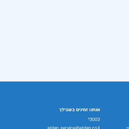
אנחנו זמינים בשבילך
3003*
eldan_service@eldan.co.il
ת