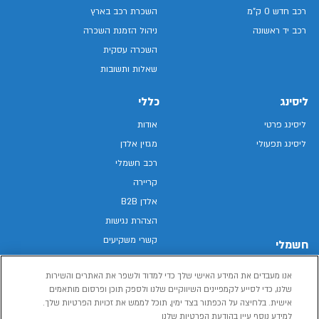
רכב חדש 0 ק"מ
השכרת רכב בארץ
רכב יד ראשונה
ניהול הזמנת השכרה
השכרה עסקית
שאלות ותשובות
ליסינג
כללי
ליסינג פרטי
אודות
ליסינג תפעולי
מגזין אלדן
רכב חשמלי
קריירה
אלדן B2B
הצהרת נגישות
קשרי משקיעים
חשמלי
מפת האתר
רכבים חשמליים באלדן
אנו מעבדים את המידע האישי שלך כדי למדוד ולשפר את האתרים והשירות
מדיניות פרטיות
רכב חשמלי
שלנו, כדי לסייע לקמפיינים השיווקיים שלנו ולספק תוכן ופרסום מותאמים
תנאי שימוש
אישית. בלחיצה על הכפתור בצד ימין, תוכל לממש את זכויות הפרטיות שלך.
הכל על רכב חשמלי
דו"ח פומבי שכר שווה
למידע נוסף עיין בהודעת הפרטיות שלנו