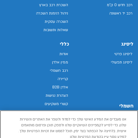
רכב חדש 0 ק"מ
השכרת רכב בארץ
רכב יד ראשונה
ניהול הזמנת השכרה
השכרה עסקית
שאלות ותשובות
ליסינג
כללי
ליסינג פרטי
אודות
ליסינג תפעולי
מגזין אלדן
רכב חשמלי
קריירה
אלדן B2B
הצהרת נגישות
קשרי משקיעים
חשמלי
מפת האתר
רכבים חשמליים באלדן
אנו מעבדים את המידע האישי שלך כדי למדוד ולשפר את האתרים והשירות
מדיניות פרטיות
רכב חשמלי
שלנו, כדי לסייע לקמפיינים השיווקיים שלנו ולספק תוכן ופרסום מותאמים
תנאי שימוש
אישית. בלחיצה על הכפתור בצד ימין, תוכל לממש את זכויות הפרטיות שלך.
הכל על רכב חשמלי
דו"ח פומבי שכר שווה
למידע נוסף עיין בהודעת הפרטיות שלנו