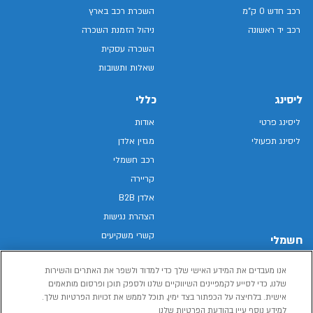
רכב חדש 0 ק"מ
השכרת רכב בארץ
רכב יד ראשונה
ניהול הזמנת השכרה
השכרה עסקית
שאלות ותשובות
ליסינג
כללי
ליסינג פרטי
אודות
ליסינג תפעולי
מגזין אלדן
רכב חשמלי
קריירה
אלדן B2B
הצהרת נגישות
קשרי משקיעים
חשמלי
מפת האתר
רכבים חשמליים באלדן
אנו מעבדים את המידע האישי שלך כדי למדוד ולשפר את האתרים והשירות
מדיניות פרטיות
רכב חשמלי
שלנו, כדי לסייע לקמפיינים השיווקיים שלנו ולספק תוכן ופרסום מותאמים
תנאי שימוש
אישית. בלחיצה על הכפתור בצד ימין, תוכל לממש את זכויות הפרטיות שלך.
הכל על רכב חשמלי
דו"ח פומבי שכר שווה
למידע נוסף עיין בהודעת הפרטיות שלנו