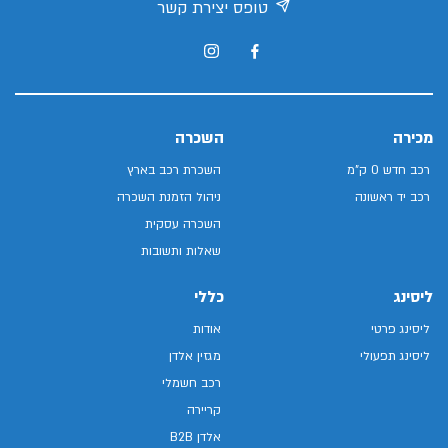
טופס יצירת קשר
מכירה
השכרה
רכב חדש 0 ק"מ
השכרת רכב בארץ
רכב יד ראשונה
ניהול הזמנת השכרה
השכרה עסקית
שאלות ותשובות
ליסינג
כללי
ליסינג פרטי
אודות
ליסינג תפעולי
מגזין אלדן
רכב חשמלי
קריירה
אלדן B2B