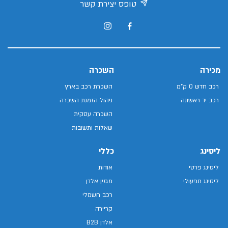
טופס יצירת קשר
מכירה
השכרה
רכב חדש 0 ק"מ
השכרת רכב בארץ
רכב יד ראשונה
ניהול הזמנת השכרה
השכרה עסקית
שאלות ותשובות
ליסינג
כללי
ליסינג פרטי
אודות
ליסינג תפעולי
מגזין אלדן
רכב חשמלי
קריירה
אלדן B2B