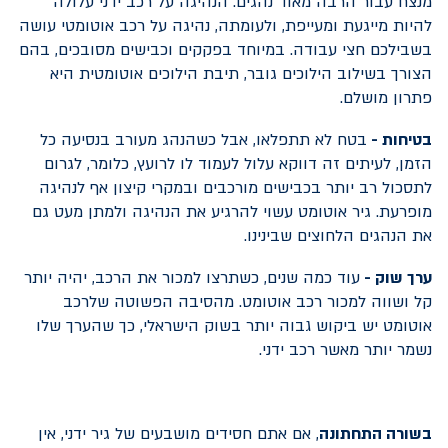
מנצח עבור הרבה מאוד נהגים. הנהיגה על רכב ידני עלולה
להיות מייגעת ומעייפת, ולעומתה, נהיגה על רכב אוטומטי עושה
בשבילכם חצי עבודה. במיוחד בפקקים וכבישים מסובכים, בהם
הצורך בשילוב הילוכים גובר, תיבת הילוכים אוטומטית היא
פתרון מושלם.
בטיחות -
בטח לא תתפלאו, אבל כשהנהג מעורב בנסיעה כל
הזמן, לעיתים זה דווקא עלול לעמוד לו לרועץ, כלומר, לגרום
לתסכול רב יותר בכבישים מורכבים ובמקרי קיצון אף לנהיגה
מופרעת. גיר אוטומט עשוי להרגיע את הנהיגה ולמתן מעט גם
את הנהגים הלחוצים שבינינו.
ערך שוק -
עוד כמה שנים, כשתרצו למכור את הרכב, יהיה יותר
קל ושווה למכור רכב אוטומט. מהסיבה הפשוטה שלרכב
אוטומט יש ביקוש גבוה יותר בשוק הישראלי, כך שהערך שלו
נשמר יותר מאשר רכב ידני.
בשורה התחתונה
, אם אתם חסידים מושבעים של גיר ידני, אין