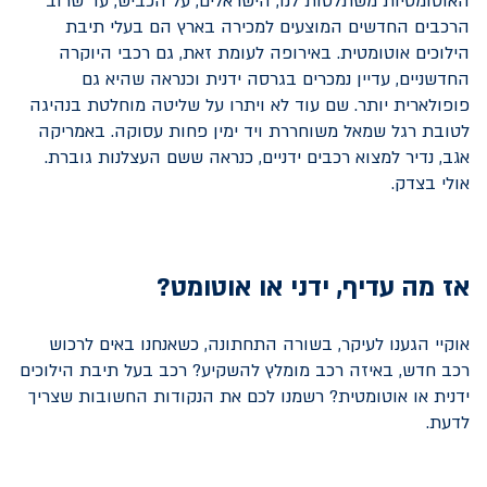
האוטומטיות משתלטות לנו, הישראלים, על הכביש, עד שרוב
הרכבים החדשים המוצעים למכירה בארץ הם בעלי תיבת
הילוכים אוטומטית. באירופה לעומת זאת, גם רכבי היוקרה
החדשניים, עדיין נמכרים בגרסה ידנית וכנראה שהיא גם
פופולארית יותר. שם עוד לא ויתרו על שליטה מוחלטת בנהיגה
לטובת רגל שמאל משוחררת ויד ימין פחות עסוקה. באמריקה
אגב, נדיר למצוא רכבים ידניים, כנראה ששם העצלנות גוברת.
אולי בצדק.
אז מה עדיף, ידני או אוטומט?
אוקיי הגענו לעיקר, בשורה התחתונה, כשאנחנו באים לרכוש
רכב חדש
, באיזה רכב מומלץ להשקיע? רכב בעל תיבת הילוכים
ידנית או אוטומטית? רשמנו לכם את הנקודות החשובות שצריך
לדעת.