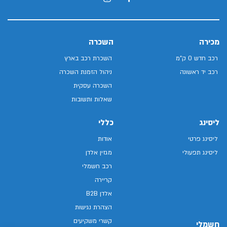
מכירה
השכרה
רכב חדש 0 ק"מ
השכרת רכב בארץ
רכב יד ראשונה
ניהול הזמנת השכרה
השכרה עסקית
שאלות ותשובות
ליסינג
כללי
ליסינג פרטי
אודות
ליסינג תפעולי
מגזין אלדן
רכב חשמלי
קריירה
אלדן B2B
הצהרת נגישות
קשרי משקיעים
חשמלי