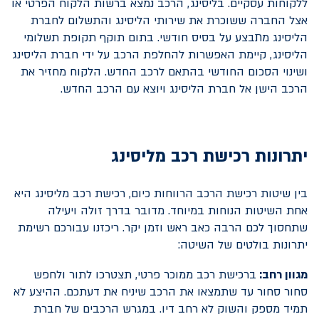
ללקוחות עסקיים. בליסינג, ה
רכב
נמצא ברשות הלקוח הפרטי או
אצל החברה ששוכרת את שירותי הליסינג והתשלום לחברת
הליסינג מתבצע על בסיס חודשי. בתום תוקף תקופת תשלומי
הליסינג, קיימת האפשרות להחלפת הרכב על ידי חברת הליסינג
ושינוי הסכום החודשי בהתאם לרכב החדש. הלקוח מחזיר את
הרכב הישן אל חברת הליסינג ויוצא עם הרכב החדש.
יתרונות רכישת רכב מליסינג
בין שיטות רכישת הרכב הרווחות כיום, רכישת רכב מליסינג היא
אחת השיטות הנוחות במיוחד. מדובר בדרך זולה ויעילה
שתחסוך לכם הרבה כאב ראש וזמן יקר. ריכזנו עבורכם רשימת
יתרונות בולטים של השיטה:
מגוון רחב:
ברכישת רכב ממוכר פרטי, תצטרכו לתור ולחפש
סחור סחור עד שתמצאו את הרכב שיניח את דעתכם. ההיצע לא
תמיד מספק והשוק לא רחב דיו. במגרש הרכבים של חברת