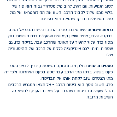
שמד קילומטראז' נמוך אינו בהכרח יתרון. הכל משתנה בהתאם
לסוג הנסיעות. עם זאת, לרוב קילומטראז' גבוה הוא סוג של
בלאי ממנו עלול לסבול הרכב. השוו את הקילומטראז' אל מול
ספר הטיפולים ובדקו שהוא הגיוני בעיניכם.
נראות חיצונית:
עשו סיבוב סביב הרכב והעיפו מבט אל הפח.
בדקו שהצבע אחיד ושאין קימוטים שמעלים בכם חששות. נזק
מסוג כזה עלול להעיד על תאונה שהרכב עבר. בדיקה כזו, גם
שטחית, תיתן לכם אינדיקציה כללית על הרכב ועל ההיסטוריה
שלו.
טסטים וביטוח:
כחלק מהתחזוקה השוטפת, צריך לבצע טסט
פעם בשנה. בדקו מתי הרכב עבר טסט בפעם האחרונה ולפי זה
מתי תצטרכו שוב לקחת אותו אל הבדיקה.
פרט חשוב נוסף הוא ביטוח הרכב - אל תצאו ממגרש הרכבים
מבלי שעשיתם ביטוח כשהרכב על שמכם. העניקו לנושא זה
חשיבות מרובה.