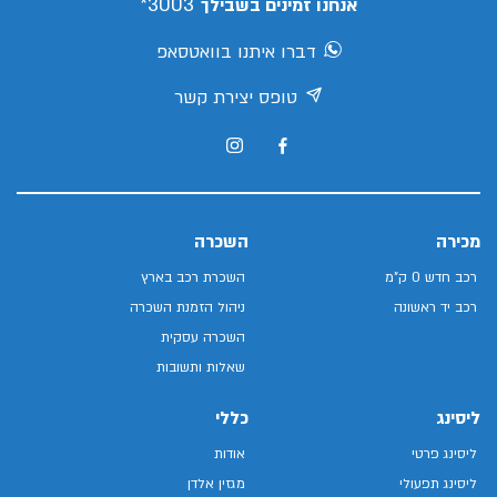
3003*
אנחנו זמינים בשבילך
דברו איתנו בוואטסאפ
טופס יצירת קשר
מכירה
השכרה
רכב חדש 0 ק"מ
השכרת רכב בארץ
רכב יד ראשונה
ניהול הזמנת השכרה
השכרה עסקית
שאלות ותשובות
ליסינג
כללי
ליסינג פרטי
אודות
ליסינג תפעולי
מגזין אלדן