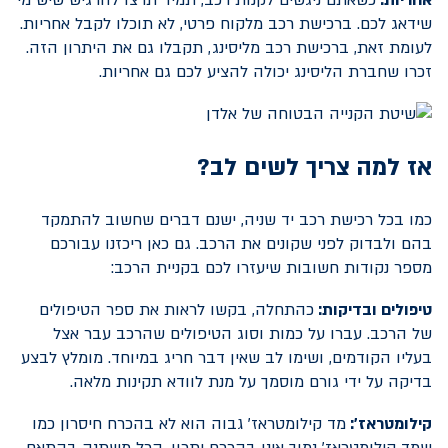
אחריות:
כשאתם ניגשים לקנות רכב, תמיד תרצו להרגיש שיש מי
שידאג לכם. ברכישת רכב מלקוח פרטי, לא תוכלו לקבל אחריות.
לעומת זאת, ברכישת רכב מליסינג, תקבלו גם את היתרון הזה.
זכרו שחברת הליסינג יכולה להציע לכם גם אחריות.
אז למה צריך לשים לב?
כמו בכל
רכישת רכב יד שניה
, ישנם דברים שחשוב להתמקד
בהם ולבדוק לפני שקונים את הרכב. גם כאן ריכזנו עבורכם
מספר נקודות חשובות שיעזרו לכם בקניית הרכב:
טיפולים ובדיקות:
כהתחלה, בקשו לראות את ספר הטיפולים
של הרכב. עברו על כמות וסוג הטיפולים שהרכב עבר אצל
בעליו הקודמים, ושימו לב שאין דבר חריג במיוחד. מומלץ לבצע
בדיקה על ידי גורם מוסמך על מנת לוודא תקינות מלאה.
קילומטראז':
מד קילומטראז' גבוה הוא לא בהכרח חיסרון כמו