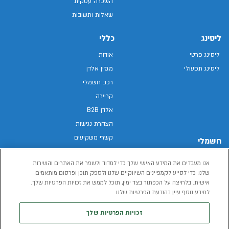
השכרה עסקית
שאלות ותשובות
ליסינג
כללי
ליסינג פרטי
אודות
ליסינג תפעולי
מגזין אלדן
רכב חשמלי
קריירה
אלדן B2B
הצהרת נגישות
קשרי משקיעים
חשמלי
מפת האתר
רכבים חשמליים באלדן
אנו מעבדים את המידע האישי שלך כדי למדוד ולשפר את האתרים והשירות
מדיניות פרטיות
רכב חשמלי
שלנו, כדי לסייע לקמפיינים השיווקיים שלנו ולספק תוכן ופרסום מותאמים
תנאי שימוש
אישית. בלחיצה על הכפתור בצד ימין, תוכל לממש את זכויות הפרטיות שלך.
הכל על רכב חשמלי
דו"ח פומבי שכר שווה
למידע נוסף עיין בהודעת הפרטיות שלנו
מחשבון רכב חשמלי
קוד אתי
זכויות הפרטיות שלך
תנאי השכרת רכב