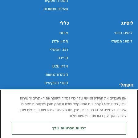
השכרה עסקית
שאלות ותשובות
ליסינג
כללי
ליסינג פרטי
אודות
ליסינג תפעולי
מגזין אלדן
רכב חשמלי
קריירה
אלדן B2B
הצהרת נגישות
קשרי משקיעים
חשמלי
מפת האתר
רכבים חשמליים באלדן
אנו מעבדים את המידע האישי שלך כדי למדוד ולשפר את האתרים והשירות
מדיניות פרטיות
רכב חשמלי
שלנו, כדי לסייע לקמפיינים השיווקיים שלנו ולספק תוכן ופרסום מותאמים
תנאי שימוש
אישית. בלחיצה על הכפתור בצד ימין, תוכל לממש את זכויות הפרטיות שלך.
הכל על רכב חשמלי
דו"ח פומבי שכר שווה
למידע נוסף עיין בהודעת הפרטיות שלנו
מחשבון רכב חשמלי
קוד אתי
זכויות הפרטיות שלך
תנאי השכרת רכב