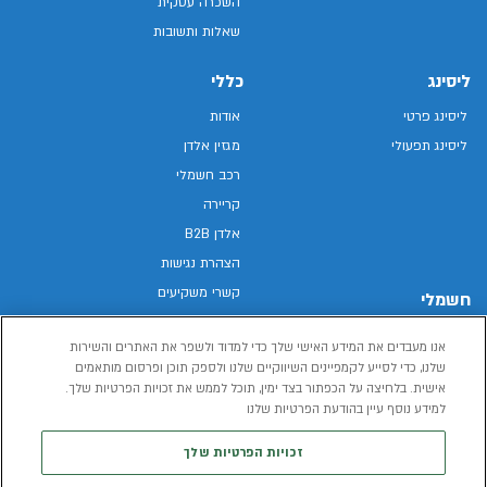
השכרה עסקית
שאלות ותשובות
ליסינג
כללי
ליסינג פרטי
אודות
ליסינג תפעולי
מגזין אלדן
רכב חשמלי
קריירה
אלדן B2B
הצהרת נגישות
קשרי משקיעים
חשמלי
מפת האתר
רכבים חשמליים באלדן
אנו מעבדים את המידע האישי שלך כדי למדוד ולשפר את האתרים והשירות
מדיניות פרטיות
רכב חשמלי
שלנו, כדי לסייע לקמפיינים השיווקיים שלנו ולספק תוכן ופרסום מותאמים
תנאי שימוש
אישית. בלחיצה על הכפתור בצד ימין, תוכל לממש את זכויות הפרטיות שלך.
הכל על רכב חשמלי
דו"ח פומבי שכר שווה
למידע נוסף עיין בהודעת הפרטיות שלנו
מחשבון רכב חשמלי
קוד אתי
זכויות הפרטיות שלך
תנאי השכרת רכב