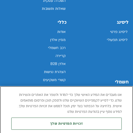
השכרה עסקית
שאלות ותשובות
ליסינג
כללי
ליסינג פרטי
אודות
ליסינג תפעולי
מגזין אלדן
רכב חשמלי
קריירה
אלדן B2B
הצהרת נגישות
קשרי משקיעים
חשמלי
מפת האתר
רכבים חשמליים באלדן
אנו מעבדים את המידע האישי שלך כדי למדוד ולשפר את האתרים והשירות
מדיניות פרטיות
רכב חשמלי
שלנו, כדי לסייע לקמפיינים השיווקיים שלנו ולספק תוכן ופרסום מותאמים
תנאי שימוש
אישית. בלחיצה על הכפתור בצד ימין, תוכל לממש את זכויות הפרטיות שלך.
הכל על רכב חשמלי
דו"ח פומבי שכר שווה
למידע נוסף עיין בהודעת הפרטיות שלנו
מחשבון רכב חשמלי
קוד אתי
זכויות הפרטיות שלך
תנאי השכרת רכב