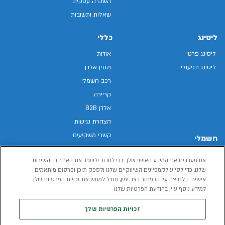
השכרה עסקית
שאלות ותשובות
ליסינג
כללי
ליסינג פרטי
אודות
ליסינג תפעולי
מגזין אלדן
רכב חשמלי
קריירה
אלדן B2B
הצהרת נגישות
קשרי משקיעים
חשמלי
מפת האתר
רכבים חשמליים באלדן
אנו מעבדים את המידע האישי שלך כדי למדוד ולשפר את האתרים והשירות
מדיניות פרטיות
רכב חשמלי
שלנו, כדי לסייע לקמפיינים השיווקיים שלנו ולספק תוכן ופרסום מותאמים
תנאי שימוש
אישית. בלחיצה על הכפתור בצד ימין, תוכל לממש את זכויות הפרטיות שלך.
הכל על רכב חשמלי
דו"ח פומבי שכר שווה
למידע נוסף עיין בהודעת הפרטיות שלנו
מחשבון רכב חשמלי
קוד אתי
זכויות הפרטיות שלך
תנאי השכרת רכב