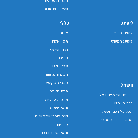
השכרה עסקית
שאלות ותשובות
ליסינג
כללי
ליסינג פרטי
אודות
ליסינג תפעולי
מגזין אלדן
רכב חשמלי
קריירה
אלדן B2B
הצהרת נגישות
קשרי משקיעים
חשמלי
מפת האתר
רכבים חשמליים באלדן
מדיניות פרטיות
רכב חשמלי
תנאי שימוש
הכל על רכב חשמלי
דו"ח פומבי שכר שווה
מחשבון רכב חשמלי
קוד אתי
תנאי השכרת רכב