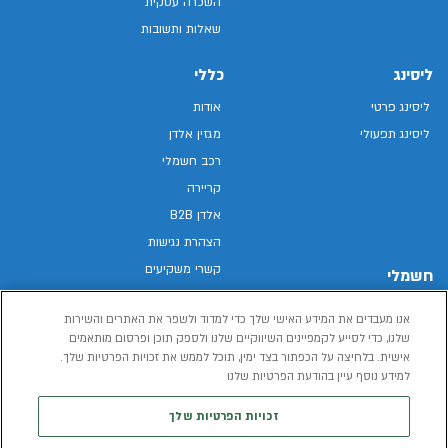
השכרה עסקית
שאלות ותשובות
ליסינג
כללי
ליסינג פרטי
אודות
ליסינג תפעולי
מגזין אלדן
רכב חשמלי
קריירה
אלדן B2B
הצהרת נגישות
קשרי משקיעים
חשמלי
מפת האתר
רכבים חשמליים באלדן
אנו מעבדים את המידע האישי שלך כדי למדוד ולשפר את האתרים והשירות
מדיניות פרטיות
רכב חשמלי
שלנו, כדי לסייע לקמפיינים השיווקיים שלנו ולספק תוכן ופרסום מותאמים
תנאי שימוש
אישית. בלחיצה על הכפתור בצד ימין, תוכל לממש את זכויות הפרטיות שלך.
הכל על רכב חשמלי
דו"ח פומבי שכר שווה
למידע נוסף עיין בהודעת הפרטיות שלנו
מחשבון רכב חשמלי
קוד אתי
זכויות הפרטיות שלך
תנאי השכרת רכב