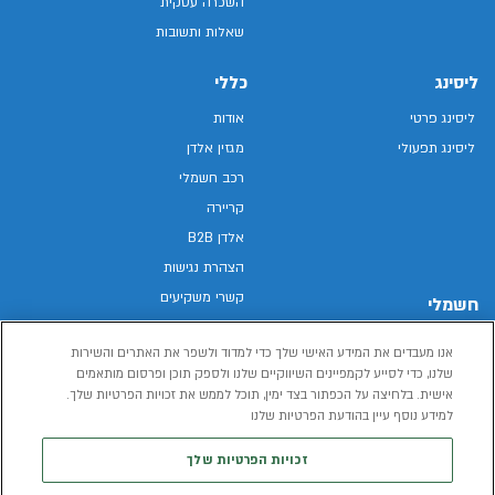
השכרה עסקית
שאלות ותשובות
ליסינג
כללי
ליסינג פרטי
אודות
ליסינג תפעולי
מגזין אלדן
רכב חשמלי
קריירה
אלדן B2B
הצהרת נגישות
קשרי משקיעים
חשמלי
מפת האתר
רכבים חשמליים באלדן
אנו מעבדים את המידע האישי שלך כדי למדוד ולשפר את האתרים והשירות
מדיניות פרטיות
רכב חשמלי
שלנו, כדי לסייע לקמפיינים השיווקיים שלנו ולספק תוכן ופרסום מותאמים
תנאי שימוש
אישית. בלחיצה על הכפתור בצד ימין, תוכל לממש את זכויות הפרטיות שלך.
הכל על רכב חשמלי
דו"ח פומבי שכר שווה
למידע נוסף עיין בהודעת הפרטיות שלנו
מחשבון רכב חשמלי
קוד אתי
זכויות הפרטיות שלך
תנאי השכרת רכב