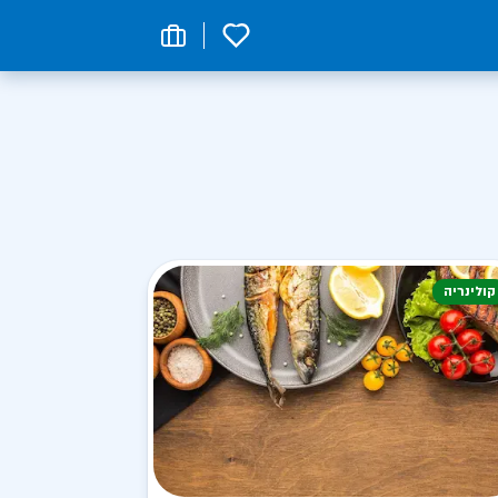
0
קולינריה