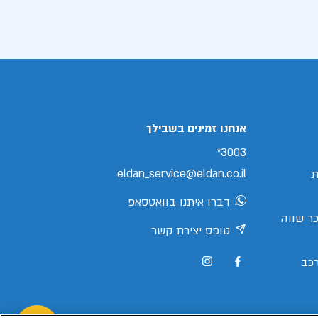
אנחנו זמינים בשבילך
3003*
eldan_service@eldan.co.il
ת
דברו איתנו בוואטסאפ
ר שווה
טופס יצירת קשר
כב