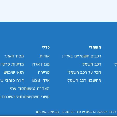
חשמלי
כללי
רכבים חשמליים באלדן
אודות
מפת האתר
י
רכב חשמלי
מגזין אלדן
מדיניות פרטיו
הכל על רכב חשמלי
קריירה
תנאי שימוש
מחשבון רכב חשמלי
אלדן B2B
דו"ח פומבי שכ
הצהרת נגישות
קוד אתי
קשרי משקיעים
תנאי השכרת ר
לצורך אספקת הרכבים או שירותים שונים.
למדיניות הפרטיות