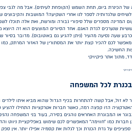
פה של הכינרת ביום, תחת השמש (הקופחת לעיתים). אבל מה לגבי צפ
לשיחים שלגדותיה לספר לנו אחרי השקיעה? המושבות והקיבוצים ש
ם המדינה מספרים שלל סיפורי גבורה ומורשת, ואת אלה תוכלו לשמ
ששיות שנערכים לגדת האגם. אחד הסיורים המוצעים הוא זה היוצא מ
רבע שעה נסיעה מהעיר (ניתן להגיע גם באוטובוס). מדובר בסיור ש
ומאפשר לכם להכיר קצת יותר את המסתורין של האזור המרתק, כמו 
ת החשיכה.
קיויקי
בכנרת לכל המשפחה
ר לא זול, אבל קשה להתחרות בכיף הגדול שהוא מביא איתו לילדים ו
אטרקציה הזו קפצה רמה, כאשר חברות אטרקציות התחילו להציע ש
בוגר או המבוגרת האחראים נוהגים בסירה, בעוד בני המשפחה נהנים
נן חברות כמו "חווימה" המאפשרים לכם שימוש באפליקציית ניווט והדר
 ספציפים על גדת הכנרת וכך לגלות את קסמיה אפילו יותר. אין ספ