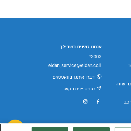
אנחנו זמינים בשבילך
3003*
eldan_service@eldan.co.il
ת
דברו איתנו בוואטסאפ
ר שווה
טופס יצירת קשר
כב