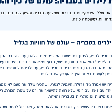
לילדים בטבריה: עולם של כיף והנ
 את שלל האטרקציות הנהדרות שמציעה טבריה ומציעה גם הסביבה. ח
החוויות למשפחה כולה.
לדים בטבריה – עולם של חוויות בגליל
בוחרים להגיע לצפון בחופשות המשפחתיות שלהם, עד שהדבר הפך 
 ה"צפון" הוא אזור קסום, חופשי, טבעי ומלא אוויר הרים ומים נובעי
ת. מהסיבה הזו, הורים רבים בוחרים להגיע עם ילדיהם לחופשה באז
יתן לעשות באזור ואיך להעסיק את הילדים.
יה יש אטרקציה גדולה, חינמית לגמרי, ושהכיף שלה אף פעם לא נגמר.
יחד עם זאת, עבור מי שלא רוצה להישאר אך ורק על שפת הכנרת, רי
מומלצות ופופולריות בטבריה והאזור.
תם רוצים להישאר רק בטבריה או לצאת ממנה, ואז יכול להיות שתצט