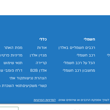
חשמלי
כללי
רכבים חשמליים באלדן
אודות
מפת האתר
י
רכב חשמלי
מגזין אלדן
מדיניות פרטיו
הכל על רכב חשמלי
קריירה
תנאי שימוש
מחשבון רכב חשמלי
אלדן B2B
דו"ח פומבי שכ
הצהרת נגישות
קוד אתי
קשרי משקיעים
תנאי השכרת ר
לצורך אספקת הרכבים או שירותים שונים.
למדיניות הפרטיות