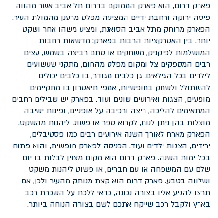
פארק דרום, הוא פארק הממוקם בדרום תל אביב אשר מהווה
פיסה ירוקה ורחבת ידיים המציעה מפלט מרענן מהמולת העיר.
הפארק מרוחק מתל אביב הסואנת, ומציע משהו אחר ושקט
יותר. בין האטרקציות הרבות בפארק: מדשאות רחבות
המושלמות לפיקניק, משחקים או סתם רביצה בשמש, עצים
רבים המספקים צל ומקום מפלט מהחום, מתקני שעשועים
לילדים בכל הגילאים. גן כלבים מגודר, בו כלבים יכולים
להשתולל ולשחק בחופשיות, אמפי תיאטרון בו מתקיימים
מופעים, הצגות ואירועים שונים ועוד. בפארק יש שבילים רחבים
המתאימים להליכה, ריצה ורכיבה על אופניים, ופינות ישיבה
מוצלות בהן ניתן לנוח, לקרוא ספר או פשוט ליהנות מהשקט.
הפארק מארח לאורך השנה אירועים רבים כמו פסטיבלים,
ירידים, הצגות ילדים ועוד. הכניסה לפארק חופשית, והוא פתוח
בכל ימות השנה. פארק דרום הוא מקום מצוין לבלות בו יום
שלם עם המשפחה או עם חברים, או פשוט ליהנות משקט
ושלווה בטבע. פארק דרום הוא קצת מנותק מהעיר ולכן, אם
תרצו להגיע אליו בצורה נכונה, כדאי ללכת על השכרת רכב
בארץ ולקבל רכב שייקח אתכם לשם בצורה הנוחה ביותר.