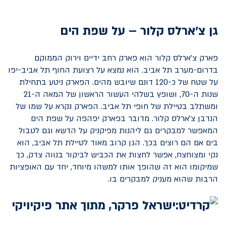
גן צ'ארלס קלור – על שפת הים
פארק צ'ארלס קלור הוא פארק רחב ידיים וירוק הממוקם
בדרום-מערב תל אביב. הוא נמצא על רצועת החוף תל אביב-יפו
על שטח של כ-120 דונם שיובש מהים. הפארק ניטע בתחילת
שנות ה-70, ושופץ בשלהי העשור הראשון של המאה ה-21
ומשתלב בטיילת של חופי תל אביב. הפארק נקרא על שמו של
הנדבן צ'ארלס קלור. מדובר בפארק יפהפה על שפת הים
המאפשר למבקרים גם ליהנות מפיקניק על הדשא וגם לטבול
בים אם הם רוצים בכך. הגן קרוב מאוד לטיילת תל אביב, הוא
נקי ומצוחצח, אפשר לחצות את הכביש לביקור בנווה צדק, כך
שמיקומו הוא זה שהופך אותו למשהו מיוחד, יחד עם האופציות
הרבות שהוא מעניק למבקרים בו.