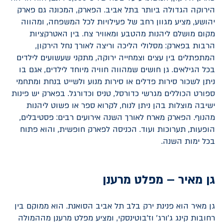
הירוקה הגדולה ביותר בתל אביב. הפארק, המכונה גם פארק
יהושע, מציע מגוון רחב של פעילויות לכל המשפחה, ומהווה
מקום מושלם ליהנות מהטבע ומאוויר צח. בין האטרקציות
הרבות בפארק: מסלולי הליכה וריצה לאורך נחל הירקון,
המתפתלים בין עצים וצמחייה ירוקה, מתקני שעשועים לילדים
בכל הגילאים. גן חושים שמהווה חוויה מיוחד לילדים, אגם בו
ניתן לשכור סירות פדלים או סירות מנוע ולשייט בנחת ומתחמי
ספורט הכוללים מגרשי כדורסל, טניס וכדורגל. בפארק יש פינות
ישיבה מוצלות בהן ניתן לנוח, לקרוא ספר או פשוט ליהנות
מהנוף. הפארק מארח לאורך השנה אירועים רבים: פסטיבלים,
הופעות, תערוכות ועוד. הכניסה לפארק חופשית, והוא פתוח
בכל ימות השנה.
גן מאיר – מפלט מרענן
גן מאיר הוא פנינת ירק בלב תל אביב הסואנת. הוא ממוקם בין
רחובות קינג ג'ורג' וז'בוטינסקי, ומציע מפלט מרענן מההמולה