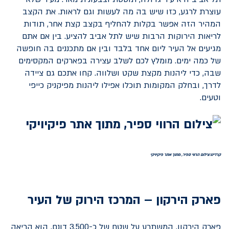
עוצרת לרגע, כזו שיש בה מה לעשות וגם לראות. את הקצב
המהיר הזה אפשר בקלות להחליף בקצב קצת אחר, תודות
לריאות הירוקות הרבות שיש לתל אביב להציע. בין אם אתם
מגיעים אל העיר ליום אחד בלבד ובין אם מתכננים בה חופשה
של כמה ימים. מומלץ לכם לשלב עצירה בפארקים המקסימים
שבה, כדי ליהנות מקצת שקט ושלווה. קחו אתכם גם ציידה
לדרך, ובחלק המקומות תוכלו אפילו ליהנות מפיקניק כייפי
וטעים.
קרדיט:צילום הרווי ספיר, מתוך אתר פיקיויקי
פארק הירקון – המרכז הירוק של העיר
פארק הירקון, המשתרע על שטח של כ-3,500 דונם, הוא הריאה