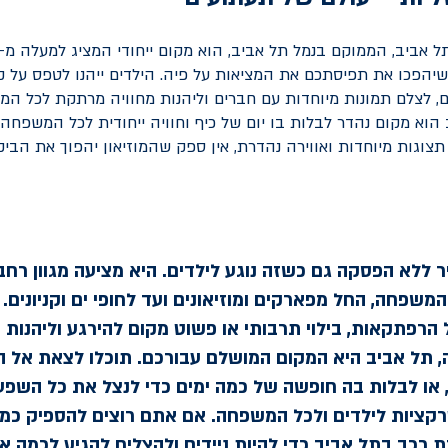
יהפכו את תפיסתכם את המציאות על פיה. הילדים ייהנו לטפס על קי
ים, לצלם תמונות מיוחדות עם חברים וליהנות מחוויה מרתקת לכל המש
הוא מקום נהדר לבלות בו יום של כיף וחוויה ייחודית לכל המשפחה.
צוגות מיוחדות ואווירה נהדרת, אין ספק שהמוזיאון יהפוך את הביק
ר ללא הפסקה גם כשזה נוגע לילדים. היא מציעה מגוון רח
משפחה, החל מפארקים ומוזיאונים ועד לחופי ים וקניונים. 
הרפתקאות, בילוי תרבותי או פשוט מקום להירגע וליהנות
תל אביב היא המקום המושלם עבורכם. תוכלו לצאת אל הע
 או לבלות בה חופשה של כמה ימים כדי לנצל את כל השפע
קציות לילדים ולכל המשפחה. אם אתם רוצים להספיק כמה
 רכב בתל אביב
כדי להיות ניידים ולהצליח להגיע לכמה א