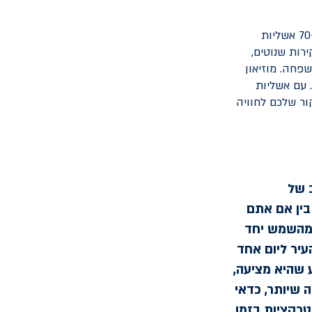
מוזיאון האשליות תל אביב, הממוקם בנמל תל אביב, הוא מקום ייחודי המציג למעלה מ-70 אשליות
רות שנוטים,
פחה. מוזיאון
 עם אשליות
ור שלכם לחוויה
ב של
בין אם אתם
 מהשמש יחד
יר ליום אחד
 שהיא מציעה,
 שיותר, כדאי
טרקציות בזמן