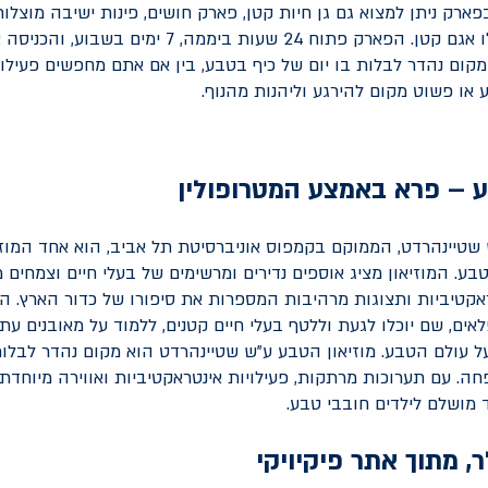
ארק ניתן למצוא גם גן חיות קטן, פארק חושים, פינות ישיבה מוצלו
רחבות ידיים ואפילו אגם קטן. הפארק פתוח 24 שעות ביממה, 7 י
מקום נהדר לבלות בו יום של כיף בטבע, בין אם אתם מחפשים פעילו
 או פשוט מקום להירגע וליהנות מהנוף.
ע – פרא באמצע המטרופולין
 שטיינהרדט, הממוקם בקמפוס אוניברסיטת תל אביב, הוא אחד המוזי
ע. המוזיאון מציג אוספים נדירים ומרשימים של בעלי חיים וצמחים מ
אקטיביות ותצוגות מרהיבות המספרות את סיפורו של כדור הארץ. היל
ים, שם יוכלו לגעת וללטף בעלי חיים קטנים, ללמוד על מאובנים עת
 עולם הטבע. מוזיאון הטבע ע"ש שטיינהרדט הוא מקום נהדר לבלות 
ה. עם תערוכות מרתקות, פעילויות אינטראקטיביות ואווירה מיוחדת,
ד מושלם לילדים חובבי טבע.