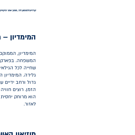
קרדיט:זלמנסון זלר, מתוך אתר פיקיויקי
המימדיון – 
המימדיון, הממוקם
המשפחה. בפארק תמ
שחייה לכל הגילאים.
גלידה. המימדיון 
גדול ורחב ידיים 
הזמן. רוצים חווי
הוא מרוחק יחסית 
לאזור.
מוזיאון האש