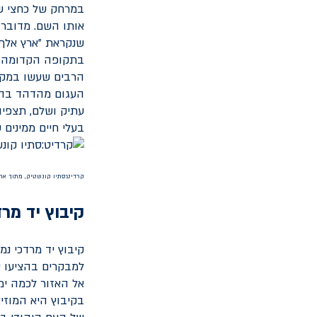
במרחק של כחצי שע
אותו השם. מדובר 
שנקראת "ארץ אלף
בתקופה הקדומה לש
הרבים שעשו במקו
העגום מהדהד בהיס
עתיק ושלם, תצפיו
בעלי חיים ממינים 
קרדיט:סתיו קונשטיק, מתוך אתר
קיבוץ יד מרד
קיבוץ יד מרדכי נ
למבקרים בהציעו ש
אל האזור לכמה ימ
בקיבוץ היא המוזי