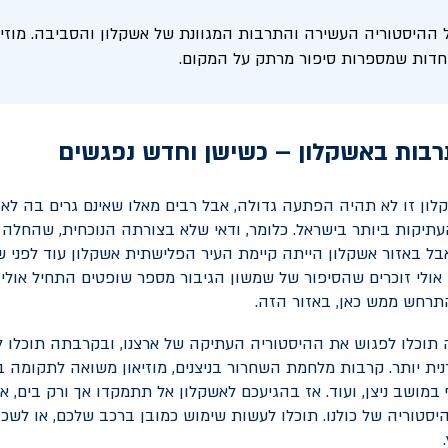
 ההיסטוריה העשירה והתרבות המגוונת של אשקלון והסביבה. מוזיאו
וחדות שמספרות סיפור מרתק על המקום.
רבות באשקלון – כשישן וחדש נפגשים
לון זו לא תהיה הפתעה גדולה, אבל רבים מאלו שאינם גרים בה לא 
תיקות ביותר בישראל. כלומר, ודאי שלא בצורתה הנוכחית, שהחלה
ינה ב-1948. אבל באזור אשקלון הייתה קיימת העיר הפלישתית אשקלון עוד לפנ
 אולי זוכרים שהסיפור של שמשון הגיבור מספר שופטים התחיל אולי
תרחש ממש כאן, באזור הזה.
תוכלו לפגוש את ההיסטוריה העתיקה של ארצנו, ובקרבתה תוכלו 
ית יותר. קרבות מלחמת השחרור בניצנים, מוזיאון משואה לתקומה בק
במושב ניצן, ועוד. אז בהגיעכם לאשקלון אל תתמקדו אך ורק בים, 
יסטוריה של כולנו. תוכלו לעשות שימוש כמובן ברכב שלכם, או לשכ