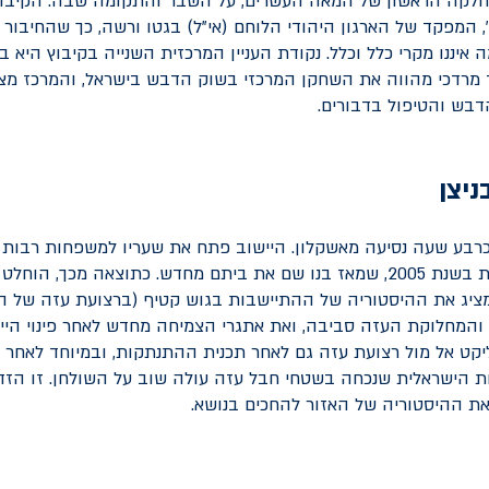
חלקה הראשון של המאה העשרים, על השבר והתקומה שבה. הקיבוץ 
, המפקד של הארגון היהודי הלוחם (אי"ל) בגטו ורשה, כך שהחיבור 
איננו מקרי כלל וכלל. נקודת העניין המרכזית השנייה בקיבוץ היא 
ד מרדכי מהווה את השחקן המרכזי בשוק הדבש בישראל, והמרכז מצי
בש והטיפול בדבורים.
ניצן
 כרבע שעה נסיעה מאשקלון. היישוב פתח את שעריו למשפחות רבות 
בתכנית ההתנתקות בשנת 2005, שמאז בנו שם את ביתם מחדש. כתוצאה מכך, ה
ציג את ההיסטוריה של ההתיישבות בגוש קטיף (ברצועת עזה של הי
המחלוקת העזה סביבה, ואת אתגרי הצמיחה מחדש לאחר פינוי הייש
ט אל מול רצועת עזה גם לאחר תכנית ההתנתקות, ובמיוחד לאחר 
 הישראלית שנכחה בשטחי חבל עזה עולה שוב על השולחן. זו הזדמ
ת ההיסטוריה של האזור להחכים בנושא.