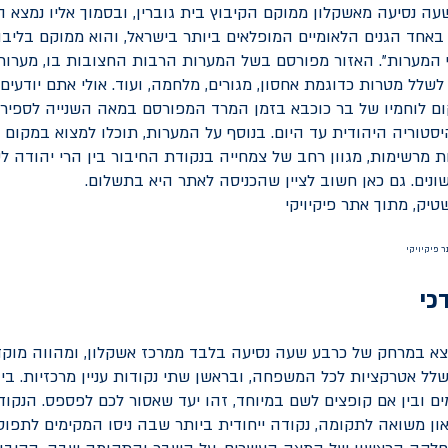
ה נסיעה מאשקלון ממוקם הקיבוץ בית גוברין, ובסמוך אליו נמצא ה
באחד הגנים הלאומיים המופלאים ביותר בישראל, והוא ממוקם בליב
 המערות". האזור מפורסם בשל המערות הרבות החצובות בו, מערו
לל מטרות כדוגמת אחסון, מגורים, מלחמה, ועוד. אולי אתם יודעים
ם לוחמיו של בר כוכבא בזמן המרד המפורסם במאה השנייה לספירה
טוריה היהודית עד היום. בנוסף על המערות, תוכלו למצוא במקום 
ת מרשימות, מגוון רחב של צמחייה בנקודת החיבור בין הרי יהודה ל
שונים. גם כאן חשוב לציין שהכניסה לאתר היא בתשלום.
 פיקיויקי
כי
מצא במרחק של כרבע שעה נסיעה בלבד ממרכז אשקלון, ומהווה מוק
לל אטרקציות לכל המשפחה, ובראשן שתי נקודות עניין מרכזיות. בין
ים ובין אם קופצים לשם במיוחד, זהו יעד שאסור לכם לפספס. הנקו
און משואה לתקומה, נקודה ייחודית ביותר שבה ניסו המקימים לתפו