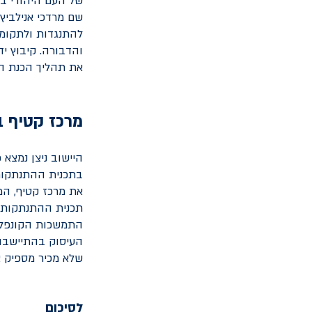
של העם היהודי ב
שם מרדכי אנילביץ'
להתנגדות ולתקומה 
והדבורה. קיבוץ י
את תהליך הכנת הד
מרכז קטיף ב
היישוב ניצן נמצא
את מרכז קטיף, המ
תכנית ההתנתקות ו
התמשכות הקונפליק
העיסוק בהתיישבות
שלא מכיר מספיק א
לסיכום