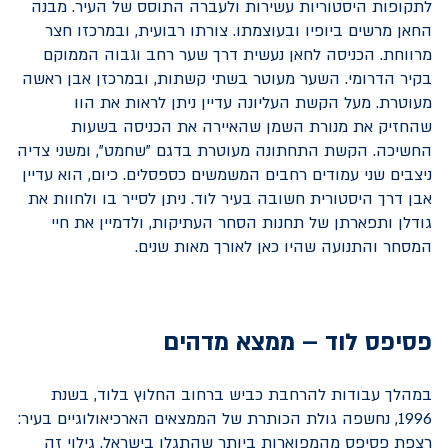
לתקופות היסטוריות עשירות ולעברה התוסס של העיר. מבנה
החאן מרשים ביופיו ובעוצמתו. צורתו רבועית, ובמרכזו חצר
מרווחת. הכניסה לחאן נעשית דרך שער רחב וגבוה הממוקם
בקיר הדרומי. השער מעוטר בשתי קשתות, ובמרכזן אבן ראשה
מעוטרת. מעל הקשת העליונה עדיין ניתן לראות את הוו
שהחזיק את מנורת השמן שהאיירה את הכניסה בשעות
החשיכה. הקשת התחתונה מעוטרת בדגם "שחמט", ומשני צדיה
ניצבים שני עמודים רחבים המשמשים כספסלים. כיום, הוא עדיין
אבן דרך היסטורית חשובה בעיר לוד. ניתן לסייר בו ולחוות את
גודלן ותפארתן של תחנות הסחר העתיקות, ולדמיין את חיי
המסחר והתנועה שהיו כאן לאורך מאות שנים.
פסיפס לוד – ממצא מדהים
במהלך עבודות להרחבת כביש ברחוב החלוץ בלוד, בשנת
1996, נחשפה גולת הכותרת של הממצאים הארכיאולוגיים בעיר:
רצפת פסיפס מהמפוארות ביותר שהתגלו בישראל. גילוי זה