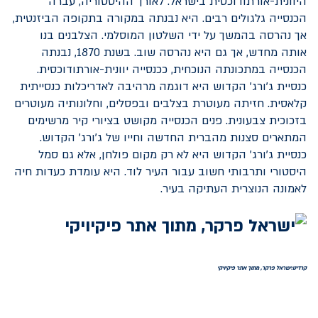
היוונית-אורתודוכסית בישראל. לאורך ההיסטוריה, עברה
הכנסייה גלגולים רבים. היא נבנתה במקורה בתקופה הביזנטית,
אך נהרסה בהמשך על ידי השלטון המוסלמי. הצלבנים בנו
אותה מחדש, אך גם היא נהרסה שוב. בשנת 1870, נבנתה
הכנסייה במתכונתה הנוכחית, ככנסייה יוונית-אורתודוכסית.
כנסיית ג'ורג' הקדוש היא דוגמה מרהיבה לאדריכלות כנסייתית
קלאסית. חזיתה מעוטרת בצלבים ובפסלים, וחלונותיה מעוטרים
בזכוכית צבעונית. פנים הכנסייה מקושט בציורי קיר מרשימים
המתארים סצנות מהברית החדשה וחייו של ג'ורג' הקדוש.
כנסיית ג'ורג' הקדוש היא לא רק מקום פולחן, אלא גם סמל
היסטורי ותרבותי חשוב עבור העיר לוד. היא עומדת כעדות חיה
לאמונה הנוצרית העתיקה בעיר.
קרדיט:ישראל פרקר, מתוך אתר פיקיויקי