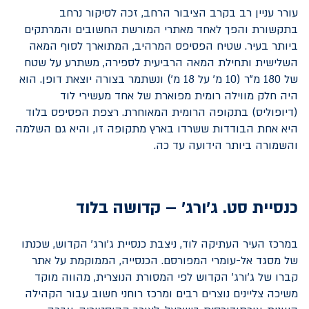
עורר עניין רב בקרב הציבור הרחב, זכה לסיקור נרחב
בתקשורת והפך לאחד מאתרי המורשת החשובים והמרתקים
ביותר בעיר. שטיח הפסיפס המרהיב, המתוארך לסוף המאה
השלישית ותחילת המאה הרביעית לספירה, משתרע על שטח
של 180 מ"ר (10 מ' על 18 מ') ונשתמר בצורה יוצאת דופן. הוא
היה חלק מווילה רומית מפוארת של אחד מעשירי לוד
(דיופוליס) בתקופה הרומית המאוחרת. רצפת הפסיפס בלוד
היא אחת הבודדות ששרדו בארץ מתקופה זו, והיא גם השלמה
והשמורה ביותר הידועה עד כה.
כנסיית סט. ג'ורג' – קדושה בלוד
במרכז העיר העתיקה לוד, ניצבת כנסיית ג'ורג' הקדוש, שכנתו
של מסגד אל-עומרי המפורסם. הכנסייה, הממוקמת על אתר
קברו של ג'ורג' הקדוש לפי המסורת הנוצרית, מהווה מוקד
משיכה צליינים נוצרים רבים ומרכז רוחני חשוב עבור הקהילה