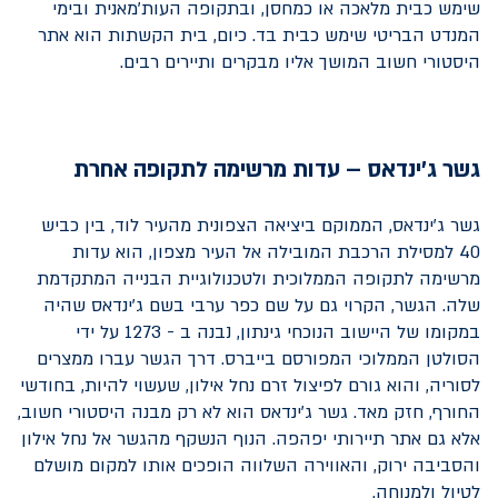
שימש כבית מלאכה או כמחסן, ובתקופה העות'מאנית ובימי
המנדט הבריטי שימש כבית בד. כיום, בית הקשתות הוא אתר
היסטורי חשוב המושך אליו מבקרים ותיירים רבים.
גשר ג'ינדאס – עדות מרשימה לתקופה אחרת
גשר ג'ינדאס, הממוקם ביציאה הצפונית מהעיר לוד, בין כביש
40 למסילת הרכבת המובילה אל העיר מצפון, הוא עדות
מרשימה לתקופה הממלוכית ולטכנולוגיית הבנייה המתקדמת
שלה. הגשר, הקרוי גם על שם כפר ערבי בשם ג'ינדאס שהיה
במקומו של היישוב הנוכחי גינתון, נבנה ב - 1273 על ידי
הסולטן הממלוכי המפורסם בייברס. דרך הגשר עברו ממצרים
לסוריה, והוא גורם לפיצול זרם נחל אילון, שעשוי להיות, בחודשי
החורף, חזק מאד. גשר ג'ינדאס הוא לא רק מבנה היסטורי חשוב,
אלא גם אתר תיירותי יפהפה. הנוף הנשקף מהגשר אל נחל אילון
והסביבה ירוק, והאווירה השלווה הופכים אותו למקום מושלם
לטיול ולמנוחה.