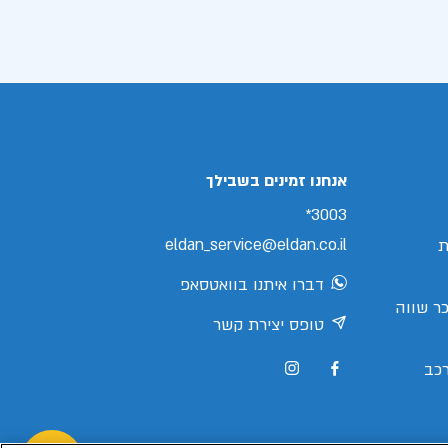
אנחנו זמינים בשבילך
3003*
eldan_service@eldan.co.il
ת
דברו איתנו בוואטסאפ
ר שווה
טופס יצירת קשר
כב