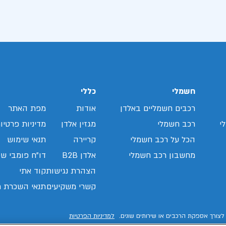
חשמלי
כללי
רכבים חשמליים באלדן
אודות
מפת האתר
י
רכב חשמלי
מגזין אלדן
מדיניות פרטיו
הכל על רכב חשמלי
קריירה
תנאי שימוש
מחשבון רכב חשמלי
אלדן B2B
דו"ח פומבי שכ
הצהרת נגישות
קוד אתי
קשרי משקיעים
תנאי השכרת ר
לצורך אספקת הרכבים או שירותים שונים.
למדיניות הפרטיות